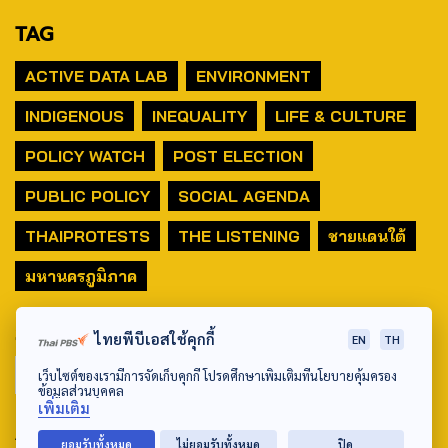
TAG
ACTIVE DATA LAB
ENVIRONMENT
INDIGENOUS
INEQUALITY
LIFE & CULTURE
POLICY WATCH
POST ELECTION
PUBLIC POLICY
SOCIAL AGENDA
THAIPROTESTS
THE LISTENING
ชายแดนใต้
มหานครภูมิภาค
SEARCH
ไทยพีบีเอสใช้คุกกี้
EN
TH
เว็บไซต์ของเรามีการจัดเก็บคุกกี้ โปรดศึกษาเพิ่มเติมที่นโยบายคุ้มครอง
ข้อมูลส่วนบุคคล
เพิ่มเติม
ABOUT US & CONTACT US
ยอมรับทั้งหมด
ไม่ยอมรับทั้งหมด
ปิด