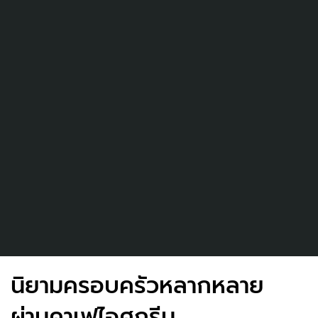
นิยามครอบครัวหลากหลาย
ผ่านคาเฟไอศกรีม