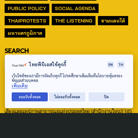
PUBLIC POLICY
SOCIAL AGENDA
THAIPROTESTS
THE LISTENING
ชายแดนใต้
มหานครภูมิภาค
SEARCH
ไทยพีบีเอสใช้คุกกี้
EN
TH
เว็บไซต์ของเรามีการจัดเก็บคุกกี้ โปรดศึกษาเพิ่มเติมที่นโยบายคุ้มครอง
ABOUT US & CONTACT US
ข้อมูลส่วนบุคคล
เพิ่มเติม
Address:
ยอมรับทั้งหมด
ไม่ยอมรับทั้งหมด
ปิด
ศูนย์สื่อสารวาระทางสังคมและนโยบายสาธารณะ องค์การกระจาย
เสียงและแพร่ภาพสาธารณะแห่งประเทศไทย (สำนักงานใหญ่) 145
ถนนวิภาวดีรังสิต แขวงตลาดบางเขน เขตหลักสี่ กรุงเทพฯ 10210
email: TheActive@thaipbs.or.th