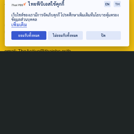
ABOUT US & CONTACT US
ไทยพีบีเอสใช้คุกกี้
EN
TH
Address:
เว็บไซต์ของเรามีการจัดเก็บคุกกี้ โปรดศึกษาเพิ่มเติมที่นโยบายคุ้มครอง
ข้อมูลส่วนบุคคล
ศูนย์สื่อสารวาระทางสังคมและนโยบายสาธารณะ องค์การกระจาย
เพิ่มเติม
เสียงและแพร่ภาพสาธารณะแห่งประเทศไทย (สำนักงานใหญ่) 145
ยอมรับทั้งหมด
ไม่ยอมรับทั้งหมด
ปิด
ถนนวิภาวดีรังสิต แขวงตลาดบางเขน เขตหลักสี่ กรุงเทพฯ 10210
email: TheActive@thaipbs.or.th
tel: 0-2790-2615
Public Policy
Social Agenda
Life & Culture
Politics
Social Movement
Global
Law & Rights
Decentralization
Urban