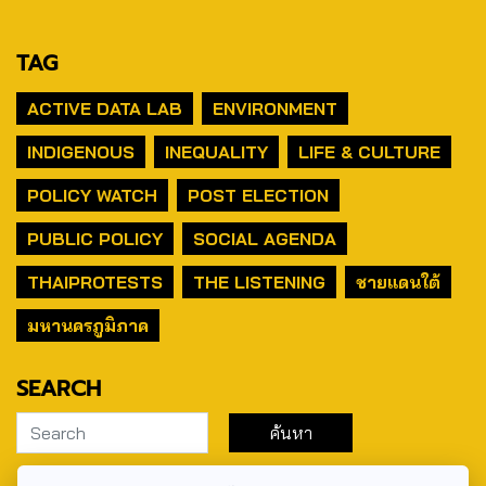
TAG
ACTIVE DATA LAB
ENVIRONMENT
INDIGENOUS
INEQUALITY
LIFE & CULTURE
POLICY WATCH
POST ELECTION
PUBLIC POLICY
SOCIAL AGENDA
THAIPROTESTS
THE LISTENING
ชายแดนใต้
มหานครภูมิภาค
SEARCH