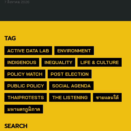
7 สิงหาคม 2026
TAG
ACTIVE DATA LAB
ENVIRONMENT
INDIGENOUS
INEQUALITY
LIFE & CULTURE
POLICY WATCH
POST ELECTION
PUBLIC POLICY
SOCIAL AGENDA
THAIPROTESTS
THE LISTENING
ชายแดนใต้
มหานครภูมิภาค
SEARCH