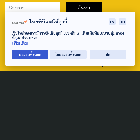
ไทยพีบีเอสใช้คุกกี้
EN
TH
ABOUT US & CONTACT US
เว็บไซต์ของเรามีการจัดเก็บคุกกี้ โปรดศึกษาเพิ่มเติมที่นโยบายคุ้มครอง
Address:
ข้อมูลส่วนบุคคล
เพิ่มเติม
ศูนย์สื่อสารวาระทางสังคมและนโยบายสาธารณะ องค์การกระจาย
ยอมรับทั้งหมด
ไม่ยอมรับทั้งหมด
ปิด
เสียงและแพร่ภาพสาธารณะแห่งประเทศไทย (สำนักงานใหญ่) 145
ถนนวิภาวดีรังสิต แขวงตลาดบางเขน เขตหลักสี่ กรุงเทพฯ 10210
email: TheActive@thaipbs.or.th
tel: 0-2790-2615