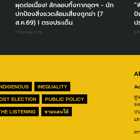
ผุดต่อเนื่อง! ลักลอบทิ้งกากอุตฯ - นัก
“พ
ปกป้องสิ่งแวดล้อมเสี่ยงถูกฆ่า (7
ปั
ส.ค.69) I ตรงประเด็น
ปร
7 สิงหาคม 2026
6 ส
A
Ad
INDIGENOUS
INEQUALITY
ศู
OST ELECTION
PUBLIC POLICY
อง
THE LISTENING
ชายแดนใต้
ปร
แข
em