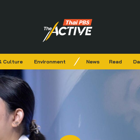
& Culture
Environment
News
Read
Da