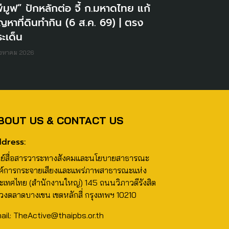
ีมูฟ” ปักหลักต่อ จี้ ก.มหาดไทย แก้
ญหาที่ดินทำกิน (6 ส.ค. 69) | ตรง
ะเด็น
ิงหาคม 2026
BOUT US & CONTACT US
dress:
นย์สื่อสารวาระทางสังคมและนโยบายสาธารณะ
ค์การกระจายเสียงและแพร่ภาพสาธารณะแห่ง
ะเทศไทย (สำนักงานใหญ่) 145 ถนนวิภาวดีรังสิต
วงตลาดบางเขน เขตหลักสี่ กรุงเทพฯ 10210
ail: TheActive@thaipbs.or.th