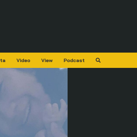
ta
Video
View
Podcast