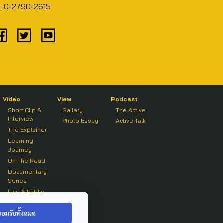
l: 0-2790-2615
Video
View
Podcast
Short Clip &
Gallery
The Active
Interview
Photo Essay
Active Talk
The Explainer
Learning
Journey
On The Road
Documentary
Series
Live & Public
Forum
On air Clip
ยอมรับทั้งหมด