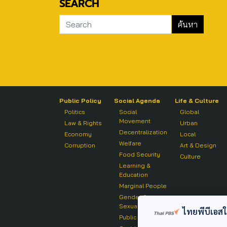
SEARCH
Public Policy
Social Agenda
Life & Culture
Politics
Social
Global
Movement
Law & Rights
Urban
Decentralization
Economy
Local
Welfare
Corruption
Art & Design
Food Security
Culture
Learning &
Education
Marginal People
Gender &
Sexuality
ไทยพีบีเอสใช้
Public Health