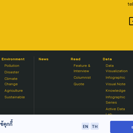
te
Environment
News
Read
Data
Pollution
Feature &
Data
Interview
Visualization
Disaster
Columnist
Infographic
Climate
Change
Quote
Visual Note
Agriculture
Knowledge
Sustainable
Infographic
Series
Active Data
Lab
คุกกี้
EN
TH