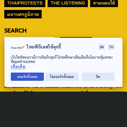
THAIPROTESTS
THE LISTENING
ชายแดนใต้
มหานครภูมิภาค
SEARCH
ไทยพีบีเอสใช้คุกกี้
EN
TH
เว็บไซต์ของเรามีการจัดเก็บคุกกี้ โปรดศึกษาเพิ่มเติมที่นโยบายคุ้มครอง
ABOUT US & CONTACT US
ข้อมูลส่วนบุคคล
เพิ่มเติม
Address:
ยอมรับทั้งหมด
ไม่ยอมรับทั้งหมด
ปิด
ศูนย์สื่อสารวาระทางสังคมและนโยบายสาธารณะ องค์การกระจาย
เสียงและแพร่ภาพสาธารณะแห่งประเทศไทย (สำนักงานใหญ่) 145
ถนนวิภาวดีรังสิต แขวงตลาดบางเขน เขตหลักสี่ กรุงเทพฯ 10210
email: TheActive@thaipbs.or.th
tel: 0-2790-2615