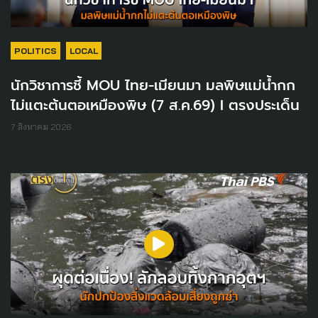
POLITICS
LOCAL
นักวิชาการชี้ MOU ไทย-เมียนมา มลพิษแม่น้ำกก
ไม่แตะต้นตอเหมืองพิษ (7 ส.ค.69) I ตรงประเด็น
7 สิงหาคม 2026