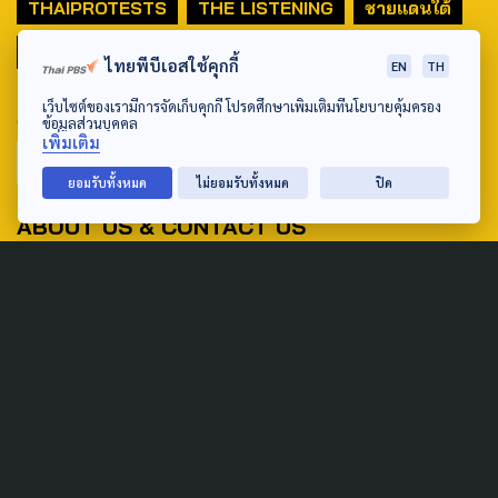
THAIPROTESTS
THE LISTENING
ชายแดนใต้
มหานครภูมิภาค
ไทยพีบีเอสใช้คุกกี้
EN
TH
เว็บไซต์ของเรามีการจัดเก็บคุกกี้ โปรดศึกษาเพิ่มเติมที่นโยบายคุ้มครอง
SEARCH
ข้อมูลส่วนบุคคล
เพิ่มเติม
ยอมรับทั้งหมด
ไม่ยอมรับทั้งหมด
ปิด
ABOUT US & CONTACT US
Address:
ศูนย์สื่อสารวาระทางสังคมและนโยบายสาธารณะ องค์การกระจาย
เสียงและแพร่ภาพสาธารณะแห่งประเทศไทย (สำนักงานใหญ่) 145
ถนนวิภาวดีรังสิต แขวงตลาดบางเขน เขตหลักสี่ กรุงเทพฯ 10210
email: TheActive@thaipbs.or.th
tel: 0-2790-2615