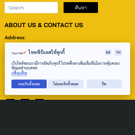
ABOUT US & CONTACT US
Address:
ศูนย์สื่อสารวาระทางสังคมและนโยบายสาธารณะ องค์การกระจาย
ไทยพีบีเอสใช้คุกกี้
EN
TH
เสียงและแพร่ภาพสาธารณะแห่งประเทศไทย (สำนักงานใหญ่) 145
ถนนวิภาวดีรังสิต แขวงตลาดบางเขน เขตหลักสี่ กรุงเทพฯ 10210
เว็บไซต์ของเรามีการจัดเก็บคุกกี้ โปรดศึกษาเพิ่มเติมที่นโยบายคุ้มครอง
ข้อมูลส่วนบุคคล
เพิ่มเติม
email: TheActive@thaipbs.or.th
ยอมรับทั้งหมด
ไม่ยอมรับทั้งหมด
ปิด
tel: 0-2790-2615