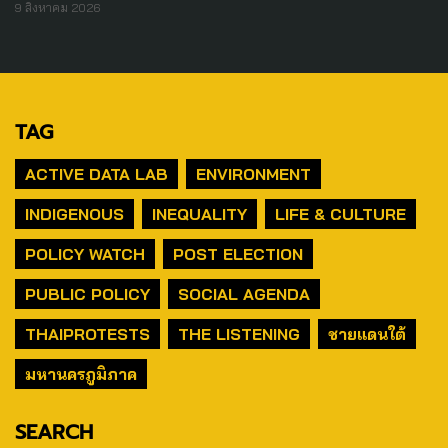
9 สิงหาคม 2026
TAG
ACTIVE DATA LAB
ENVIRONMENT
INDIGENOUS
INEQUALITY
LIFE & CULTURE
POLICY WATCH
POST ELECTION
PUBLIC POLICY
SOCIAL AGENDA
THAIPROTESTS
THE LISTENING
ชายแดนใต้
มหานครภูมิภาค
SEARCH