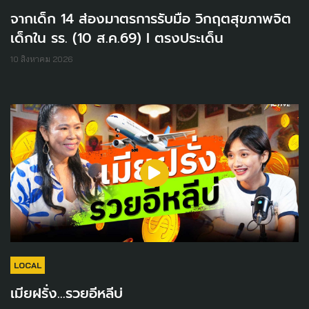
จากเด็ก 14 ส่องมาตรการรับมือ วิกฤตสุขภาพจิต
เด็กใน รร. (10 ส.ค.69) I ตรงประเด็น
10 สิงหาคม 2026
LOCAL
เมียฝรั่ง...รวยอีหลีบ่