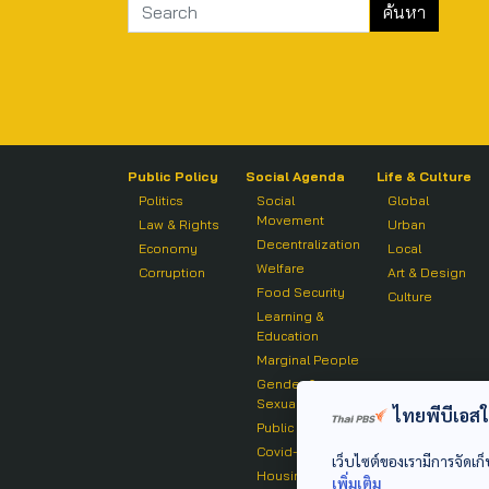
Public Policy
Social Agenda
Life & Culture
Politics
Social
Global
Movement
Law & Rights
Urban
Decentralization
Economy
Local
Welfare
Corruption
Art & Design
Food Security
Culture
Learning &
Education
Marginal People
Gender &
Sexuality
ไทยพีบีเอสใช้
Public Health
Covid-19
เว็บไซต์ของเรามีการจัดเก็
Housing
เพิ่มเติม