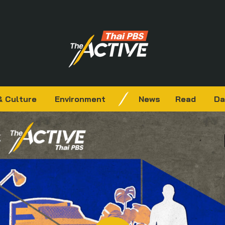
& Culture
Environment
News
Read
Da