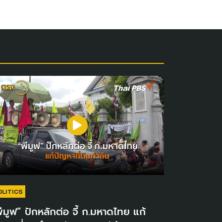
OLITICS
ีมูฟ” ปักหลักต่อ จี้ ก.มหาดไทย แก้