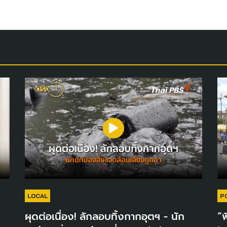
LOCAL
P
ผุดต่อเนื่อง! ลักลอบทิ้งกากอุตฯ - นัก
“พ