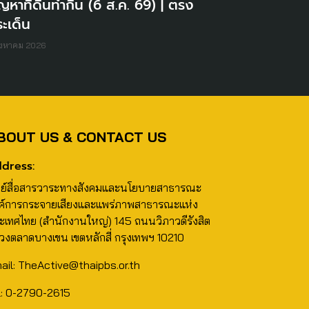
ญหาที่ดินทำกิน (6 ส.ค. 69) | ตรง
ะเด็น
ิงหาคม 2026
BOUT US & CONTACT US
dress:
นย์สื่อสารวาระทางสังคมและนโยบายสาธารณะ
ค์การกระจายเสียงและแพร่ภาพสาธารณะแห่ง
ะเทศไทย (สำนักงานใหญ่) 145 ถนนวิภาวดีรังสิต
วงตลาดบางเขน เขตหลักสี่ กรุงเทพฯ 10210
ail: TheActive@thaipbs.or.th
l: 0-2790-2615