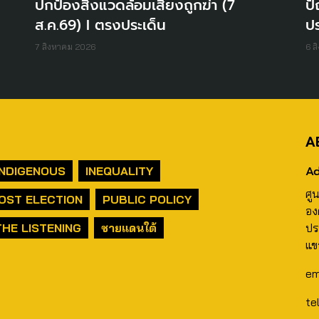
ปกป้องสิ่งแวดล้อมเสี่ยงถูกฆ่า (7
ปั
ส.ค.69) I ตรงประเด็น
ปร
7 สิงหาคม 2026
6 ส
A
Ad
INDIGENOUS
INEQUALITY
ศู
OST ELECTION
PUBLIC POLICY
อง
THE LISTENING
ชายแดนใต้
ปร
แข
em
te