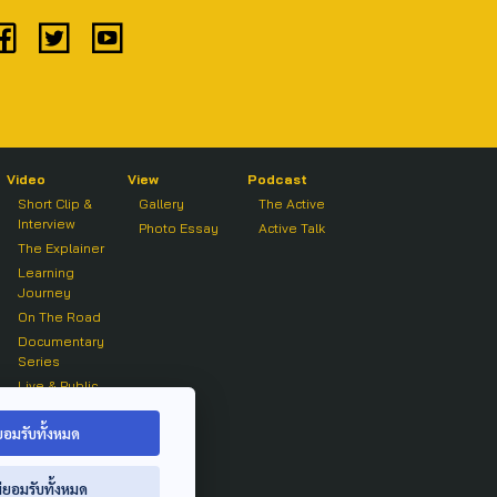
Video
View
Podcast
Short Clip &
Gallery
The Active
Interview
Photo Essay
Active Talk
The Explainer
Learning
Journey
On The Road
Documentary
Series
Live & Public
Forum
On air Clip
ยอมรับทั้งหมด
่ยอมรับทั้งหมด