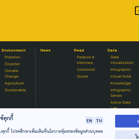
Environment
News
Read
Data
Pollution
Feature &
Data
Interview
Visualization
Disaster
Columnist
Infographic
Climate
Change
Quote
Visual Note
Agriculture
Knowledge
Sustainable
Infographic
Series
Active Data
Lab
คุกกี้
EN
TH
บคุกกี้ โปรดศึกษาเพิ่มเติมที่นโยบายคุ้มครองข้อมูลส่วนบุคคล
ไม