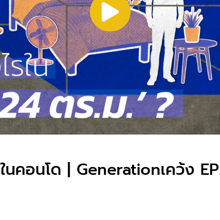
คบในคอนโด | Generationเคว้ง EP