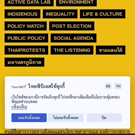
ACTIVE DATA LAB
ENVIRONMENT
INDIGENOUS
INEQUALITY
LIFE & CULTURE
POLICY WATCH
POST ELECTION
PUBLIC POLICY
SOCIAL AGENDA
THAIPROTESTS
THE LISTENING
ชายแดนใต้
มหานครภูมิภาค
SEARCH
ไทยพีบีเอสใช้คุกกี้
EN
TH
เว็บไซต์ของเรามีการจัดเก็บคุกกี้ โปรดศึกษาเพิ่มเติมที่นโยบายคุ้มครอง
ข้อมูลส่วนบุคคล
เพิ่มเติม
ABOUT US & CONTACT US
ยอมรับทั้งหมด
ไม่ยอมรับทั้งหมด
ปิด
Address:
ศูนย์สื่อสารวาระทางสังคมและนโยบายสาธารณะ องค์การกระจาย