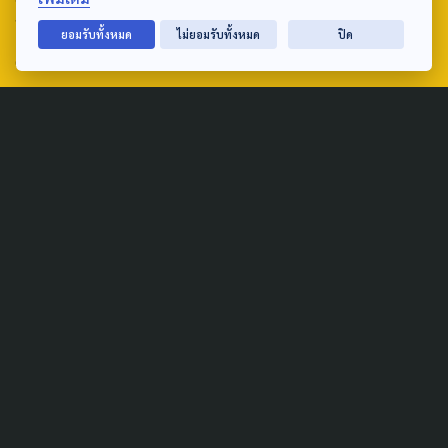
ถนนวิภาวดีรังสิต แขวงตลาดบางเขน เขตหลักสี่ กรุงเทพฯ 10210
ยอมรับทั้งหมด
ไม่ยอมรับทั้งหมด
ปิด
email: TheActive@thaipbs.or.th
tel: 0-2790-2615
Public Policy
Social Agenda
Life & Culture
Politics
Social Movement
Global
Law & Rights
Decentralization
Urban
Economy
Welfare
Local
Corruption
Food Security
Art & Design
Learning &
Culture
Education
Marginal People