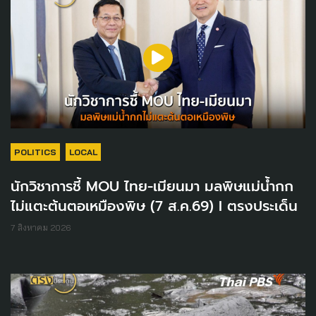
POLITICS
LOCAL
นักวิชาการชี้ MOU ไทย-เมียนมา มลพิษแม่น้ำกก
ไม่แตะต้นตอเหมืองพิษ (7 ส.ค.69) I ตรงประเด็น
7 สิงหาคม 2026