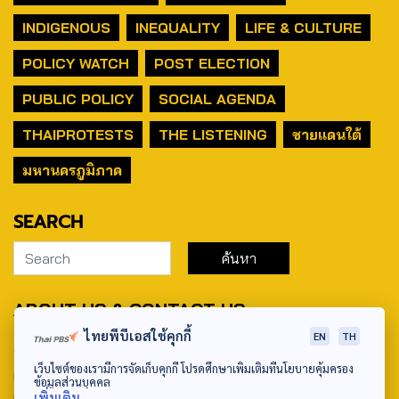
INDIGENOUS
INEQUALITY
LIFE & CULTURE
POLICY WATCH
POST ELECTION
PUBLIC POLICY
SOCIAL AGENDA
THAIPROTESTS
THE LISTENING
ชายแดนใต้
มหานครภูมิภาค
SEARCH
ABOUT US & CONTACT US
ไทยพีบีเอสใช้คุกกี้
EN
TH
Address:
เว็บไซต์ของเรามีการจัดเก็บคุกกี้ โปรดศึกษาเพิ่มเติมที่นโยบายคุ้มครอง
ศูนย์สื่อสารวาระทางสังคมและนโยบายสาธารณะ องค์การกระจาย
ข้อมูลส่วนบุคคล
เสียงและแพร่ภาพสาธารณะแห่งประเทศไทย (สำนักงานใหญ่) 145
เพิ่มเติม