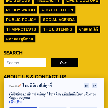
INDIGENOUS
INEQUALITY
LIFE & CULTURE
POLICY WATCH
POST ELECTION
PUBLIC POLICY
SOCIAL AGENDA
THAIPROTESTS
THE LISTENING
ชายแดนใต้
มหานครภูมิภาค
SEARCH
ABOUT US & CONTACT US
ไทยพีบีเอสใช้คุกกี้
EN
TH
Address:
ศูนย์สื่อสารวาระทางสังคมและนโยบายสาธารณะ องค์การกระจาย
เว็บไซต์ของเรามีการจัดเก็บคุกกี้ โปรดศึกษาเพิ่มเติมที่นโยบายคุ้มครอง
ข้อมูลส่วนบุคคล
เสียงและแพร่ภาพสาธารณะแห่งประเทศไทย (สำนักงานใหญ่) 145
เพิ่มเติม
ถนนวิภาวดีรังสิต แขวงตลาดบางเขน เขตหลักสี่ กรุงเทพฯ 10210