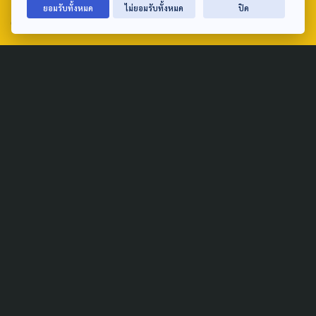
ยอมรับทั้งหมด
ไม่ยอมรับทั้งหมด
ปิด
email: TheActive@thaipbs.or.th
tel: 0-2790-2615
Public Policy
Social Agenda
Life & Culture
Politics
Social Movement
Global
Law & Rights
Decentralization
Urban
Economy
Welfare
Local
Corruption
Food Security
Art & Design
Learning &
Culture
Education
Marginal People
Gender &
Sexuality