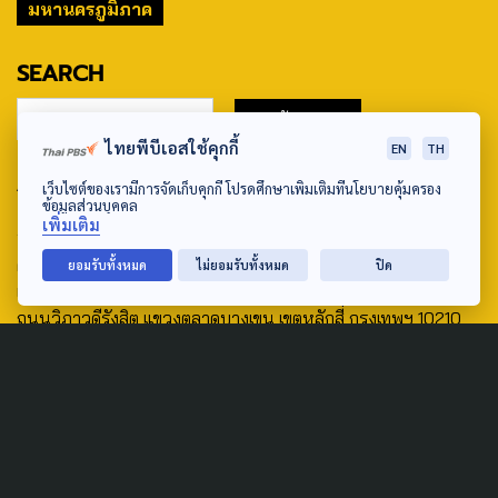
มหานครภูมิภาค
SEARCH
ไทยพีบีเอสใช้คุกกี้
EN
TH
ABOUT US & CONTACT US
เว็บไซต์ของเรามีการจัดเก็บคุกกี้ โปรดศึกษาเพิ่มเติมที่นโยบายคุ้มครอง
ข้อมูลส่วนบุคคล
เพิ่มเติม
Address:
ศูนย์สื่อสารวาระทางสังคมและนโยบายสาธารณะ องค์การกระจาย
ยอมรับทั้งหมด
ไม่ยอมรับทั้งหมด
ปิด
เสียงและแพร่ภาพสาธารณะแห่งประเทศไทย (สำนักงานใหญ่) 145
ถนนวิภาวดีรังสิต แขวงตลาดบางเขน เขตหลักสี่ กรุงเทพฯ 10210
email: TheActive@thaipbs.or.th
tel: 0-2790-2615