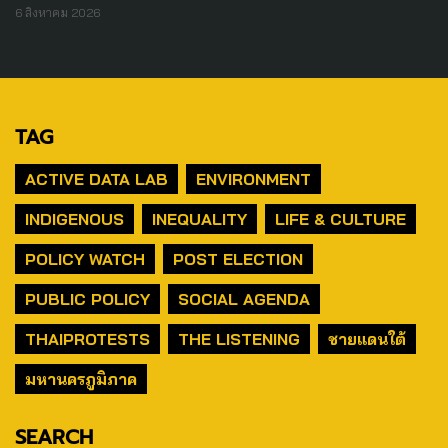
6 สิงหาคม 2026
TAG
ACTIVE DATA LAB
ENVIRONMENT
INDIGENOUS
INEQUALITY
LIFE & CULTURE
POLICY WATCH
POST ELECTION
PUBLIC POLICY
SOCIAL AGENDA
THAIPROTESTS
THE LISTENING
ชายแดนใต้
มหานครภูมิภาค
SEARCH