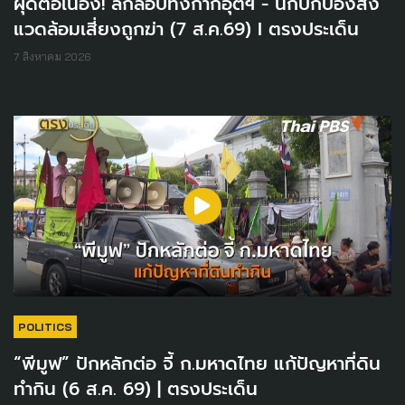
ผุดต่อเนื่อง! ลักลอบทิ้งกากอุตฯ - นักปกป้องสิ่ง
แวดล้อมเสี่ยงถูกฆ่า (7 ส.ค.69) I ตรงประเด็น
7 สิงหาคม 2026
POLITICS
“พีมูฟ” ปักหลักต่อ จี้ ก.มหาดไทย แก้ปัญหาที่ดิน
ทำกิน (6 ส.ค. 69) | ตรงประเด็น