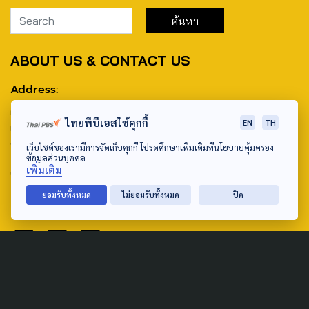
ABOUT US & CONTACT US
Address:
ศูนย์สื่อสารวาระทางสังคมและนโยบายสาธารณะ องค์การกระจาย
ไทยพีบีเอสใช้คุกกี้
EN
TH
เสียงและแพร่ภาพสาธารณะแห่งประเทศไทย (สำนักงานใหญ่) 145
ถนนวิภาวดีรังสิต แขวงตลาดบางเขน เขตหลักสี่ กรุงเทพฯ 10210
เว็บไซต์ของเรามีการจัดเก็บคุกกี้ โปรดศึกษาเพิ่มเติมที่นโยบายคุ้มครอง
ข้อมูลส่วนบุคคล
เพิ่มเติม
email: TheActive@thaipbs.or.th
ยอมรับทั้งหมด
ไม่ยอมรับทั้งหมด
ปิด
tel: 0-2790-2615