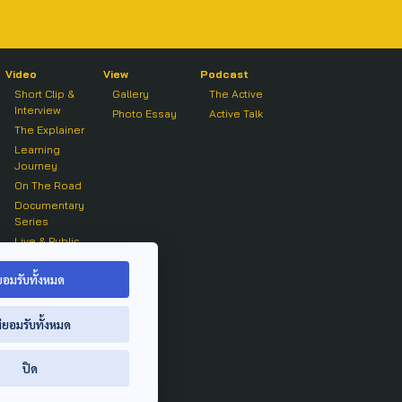
Video
View
Podcast
Short Clip &
Gallery
The Active
Interview
Photo Essay
Active Talk
The Explainer
Learning
Journey
On The Road
Documentary
Series
Live & Public
Forum
On air Clip
ยอมรับทั้งหมด
่ยอมรับทั้งหมด
ปิด
ย