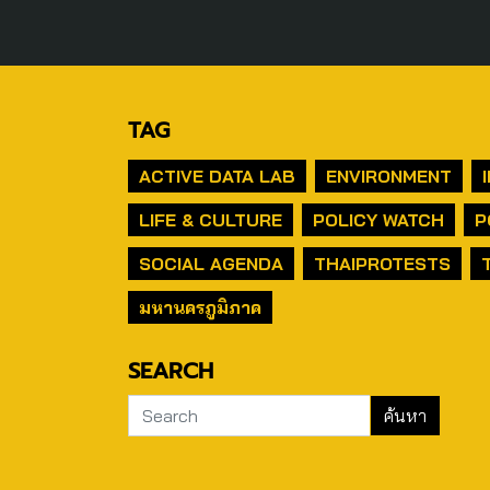
TAG
ACTIVE DATA LAB
ENVIRONMENT
LIFE & CULTURE
POLICY WATCH
P
SOCIAL AGENDA
THAIPROTESTS
มหานครภูมิภาค
SEARCH