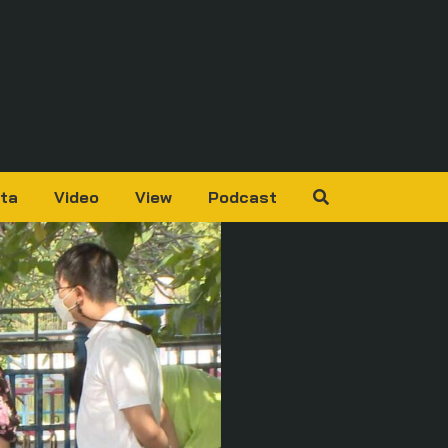
ta
Video
View
Podcast