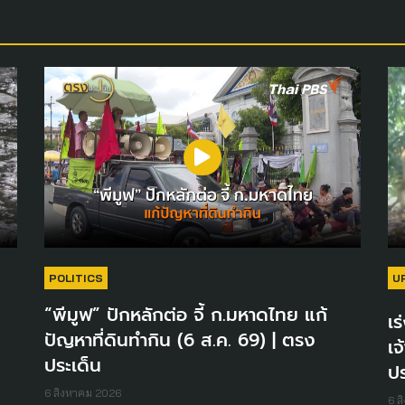
POLITICS
U
“พีมูฟ” ปักหลักต่อ จี้ ก.มหาดไทย แก้
เร
ปัญหาที่ดินทำกิน (6 ส.ค. 69) | ตรง
เจ
ประเด็น
ปร
6 สิงหาคม 2026
6 ส