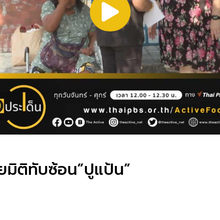
ิติทับซ้อน”ปูแป้น”