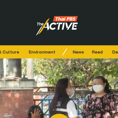
& Culture
Environment
News
Read
Da