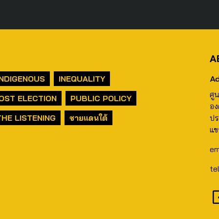
A
Ad
INDIGENOUS
INEQUALITY
ศู
OST ELECTION
PUBLIC POLICY
อง
THE LISTENING
ชายแดนใต้
ปร
แข
em
te