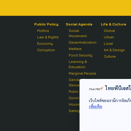
Public Policy
Social Agenda
Life & Culture
Politics
Social
Global
Movement
Law & Rights
Urban
Decentralization
Economy
Local
Welfare
Corruption
Art & Design
Food Security
Culture
Learning &
Education
Marginal People
Gender &
Sexuality
ไทยพีบีเอสใช้
Public Health
Covid-19
เว็บไซต์ของเรามีการจัดเก็
Housing
เพิ่มเติม
Safety