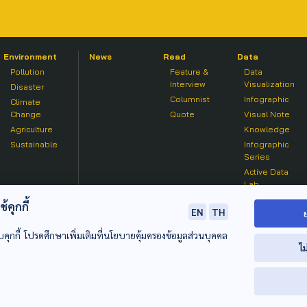
Environment
News
Read
Data
Pollution
Feature &
Data
Interview
Visualization
Disaster
Columnist
Infographic
Climate
Change
Quote
Visual Note
Agriculture
Knowledge
Sustainable
Infographic
Series
Active Data
Lab
คุกกี้
EN
TH
บคุกกี้ โปรดศึกษาเพิ่มเติมที่นโยบายคุ้มครองข้อมูลส่วนบุคคล
ไม
© 2020 องค์การกระจายเสียงและแพร่ภาพสาธารณะแห่งประเทศไท