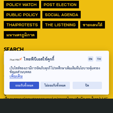
POLICY WATCH
POST ELECTION
PUBLIC POLICY
SOCIAL AGENDA
THAIPROTESTS
THE LISTENING
ชายแดนใต้
มหานครภูมิภาค
SEARCH
ไทยพีบีเอสใช้คุกกี้
EN
TH
เว็บไซต์ของเรามีการจัดเก็บคุกกี้ โปรดศึกษาเพิ่มเติมที่นโยบายคุ้มครอง
ข้อมูลส่วนบุคคล
ABOUT US & CONTACT US
เพิ่มเติม
Address:
ยอมรับทั้งหมด
ไม่ยอมรับทั้งหมด
ปิด
ศูนย์สื่อสารวาระทางสังคมและนโยบายสาธารณะ องค์การกระจาย
เสียงและแพร่ภาพสาธารณะแห่งประเทศไทย (สำนักงานใหญ่) 145
ถนนวิภาวดีรังสิต แขวงตลาดบางเขน เขตหลักสี่ กรุงเทพฯ 10210