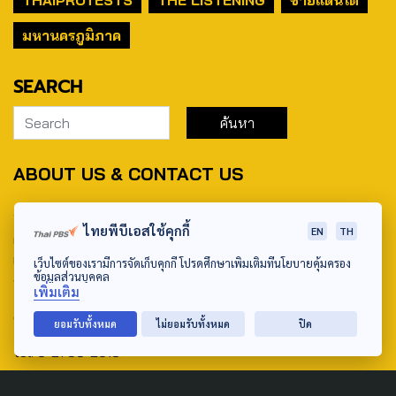
THAIPROTESTS
THE LISTENING
ชายแดนใต้
มหานครภูมิภาค
SEARCH
ABOUT US & CONTACT US
Address:
ไทยพีบีเอสใช้คุกกี้
EN
TH
ศูนย์สื่อสารวาระทางสังคมและนโยบายสาธารณะ องค์การกระจาย
เสียงและแพร่ภาพสาธารณะแห่งประเทศไทย (สำนักงานใหญ่) 145
เว็บไซต์ของเรามีการจัดเก็บคุกกี้ โปรดศึกษาเพิ่มเติมที่นโยบายคุ้มครอง
ข้อมูลส่วนบุคคล
ถนนวิภาวดีรังสิต แขวงตลาดบางเขน เขตหลักสี่ กรุงเทพฯ 10210
เพิ่มเติม
email: TheActive@thaipbs.or.th
ยอมรับทั้งหมด
ไม่ยอมรับทั้งหมด
ปิด
tel: 0-2790-2615