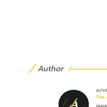
Author
AUTH
The 
กองบร