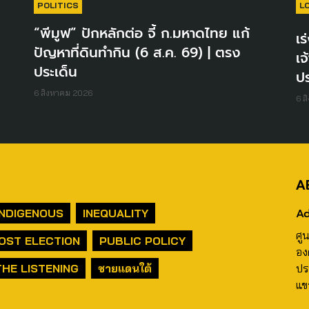
POLITICS
L
“พีมูฟ” ปักหลักต่อ จี้ ก.มหาดไทย แก้
เร
ปัญหาที่ดินทำกิน (6 ส.ค. 69) | ตรง
เจ
ประเด็น
ปร
6 สิงหาคม 2026
6 ส
A
Ad
INDIGENOUS
INEQUALITY
ศู
OST ELECTION
PUBLIC POLICY
อง
THE LISTENING
ชายแดนใต้
ปร
แข