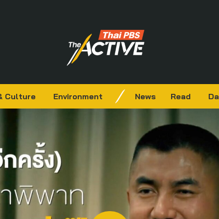
& Culture
Environment
News
Read
Da