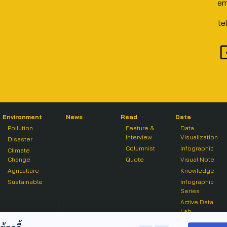
em
te
Environment
News
Read
Data
Pollution
Feature &
Data
Interview
Visualization
Disaster
Columnist
Infographic
Climate
Change
Quote
Visual Note
Agriculture
Knowledge
Sustainable
Infographic
Series
Active Data
Lab