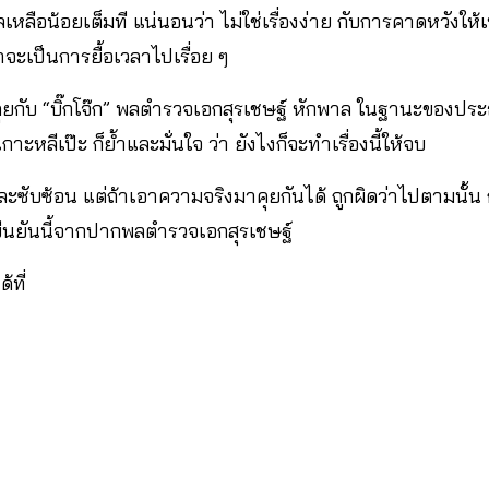
ลเหลือน้อยเต็มที แน่นอนว่า ไม่ใช่เรื่องง่าย กับการคาดหวังใ
าจะเป็นการยื้อเวลาไปเรื่อย ๆ
พุดคุยกับ “บิ๊กโจ๊ก” พลตำรวจเอกสุรเชษฐ์ หักพาล ในฐานะขอ
าะหลีเป๊ะ ก็ย้ำและมั่นใจ ว่า ยังไงก็จะทำเรื่องนี้ให้จบ
ละซับซ้อน แต่ถ้าเอาความจริงมาคุยกันได้ ถูกผิดว่าไปตามนั้น 
ยืนยันนี้จากปากพลตำรวจเอกสุรเชษฐ์
้ที่