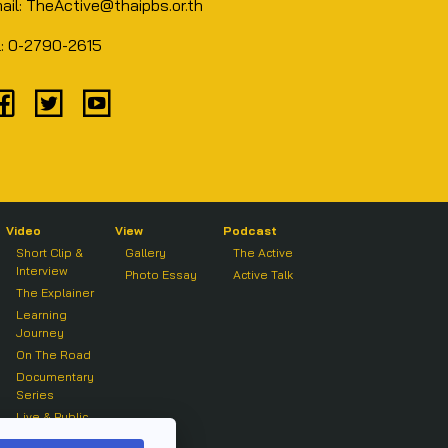
ail: TheActive@thaipbs.or.th
l: 0-2790-2615
Video
View
Podcast
Short Clip &
Gallery
The Active
Interview
Photo Essay
Active Talk
The Explainer
Learning
Journey
On The Road
Documentary
Series
Live & Public
Forum