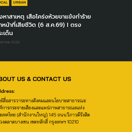
OCAL
URBAN
่งหาสาเหตุ เสือโคร่งห้วยขาแข้งทำร้าย
้าหน้าที่เสียชีวิต (6 ส.ค.69) I ตรง
ะเด็น
ิงหาคม 2026
BOUT US & CONTACT US
dress:
นย์สื่อสารวาระทางสังคมและนโยบายสาธารณะ
ค์การกระจายเสียงและแพร่ภาพสาธารณะแห่ง
ะเทศไทย (สำนักงานใหญ่) 145 ถนนวิภาวดีรังสิต
วงตลาดบางเขน เขตหลักสี่ กรุงเทพฯ 10210