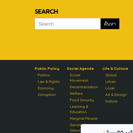
SEARCH
Public Policy
Social Agenda
Life & Culture
Politics
Social
Global
Movement
Law & Rights
Urban
Decentralization
Economy
Local
Welfare
Corruption
Art & Design
Food Security
Culture
Learning &
Education
Marginal People
Gender &
Sexuality