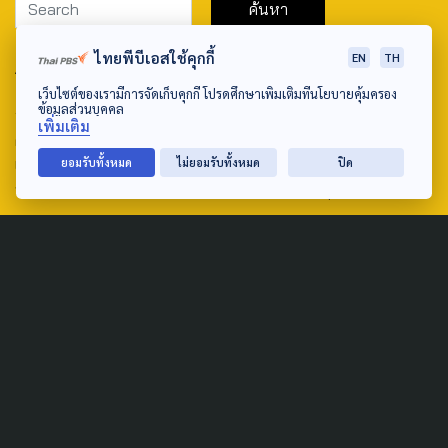
ไทยพีบีเอสใช้คุกกี้
EN
TH
ABOUT US & CONTACT US
เว็บไซต์ของเรามีการจัดเก็บคุกกี้ โปรดศึกษาเพิ่มเติมที่นโยบายคุ้มครอง
Address:
ข้อมูลส่วนบุคคล
เพิ่มเติม
ศูนย์สื่อสารวาระทางสังคมและนโยบายสาธารณะ องค์การกระจาย
เสียงและแพร่ภาพสาธารณะแห่งประเทศไทย (สำนักงานใหญ่) 145
ยอมรับทั้งหมด
ไม่ยอมรับทั้งหมด
ปิด
ถนนวิภาวดีรังสิต แขวงตลาดบางเขน เขตหลักสี่ กรุงเทพฯ 10210
email: TheActive@thaipbs.or.th
tel: 0-2790-2615