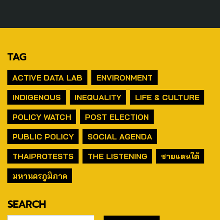
TAG
ACTIVE DATA LAB
ENVIRONMENT
INDIGENOUS
INEQUALITY
LIFE & CULTURE
POLICY WATCH
POST ELECTION
PUBLIC POLICY
SOCIAL AGENDA
THAIPROTESTS
THE LISTENING
ชายแดนใต้
มหานครภูมิภาค
SEARCH