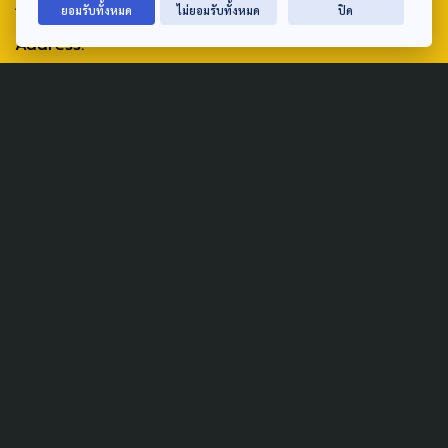
ABOUT US & CONTACT US
ยอมรับทั้งหมด
ไม่ยอมรับทั้งหมด
ปิด
Address:
ศูนย์สื่อสารวาระทางสังคมและนโยบายสาธารณะ องค์การกระจาย
เสียงและแพร่ภาพสาธารณะแห่งประเทศไทย (สำนักงานใหญ่) 145
ถนนวิภาวดีรังสิต แขวงตลาดบางเขน เขตหลักสี่ กรุงเทพฯ 10210
email: TheActive@thaipbs.or.th
tel: 0-2790-2615
Public Policy
Social Agenda
Life & Culture
Politics
Social Movement
Global
Law & Rights
Decentralization
Urban