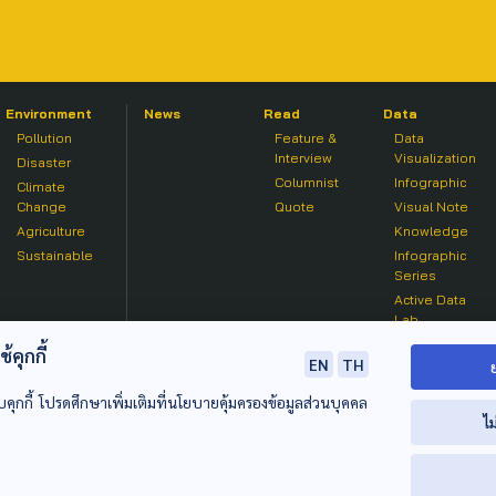
Environment
News
Read
Data
Pollution
Feature &
Data
Interview
Visualization
Disaster
Columnist
Infographic
Climate
Change
Quote
Visual Note
Agriculture
Knowledge
Sustainable
Infographic
Series
Active Data
Lab
คุกกี้
EN
TH
บคุกกี้ โปรดศึกษาเพิ่มเติมที่นโยบายคุ้มครองข้อมูลส่วนบุคคล
ไม