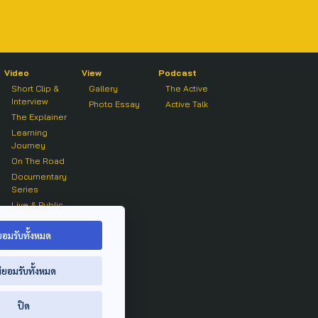
Video
View
Podcast
Short Clip &
Gallery
The Active
Interview
Photo Essay
Active Talk
The Explainer
Learning
Journey
On The Road
Documentary
Series
Live & Public
Forum
On air Clip
ยอมรับทั้งหมด
่ยอมรับทั้งหมด
ปิด