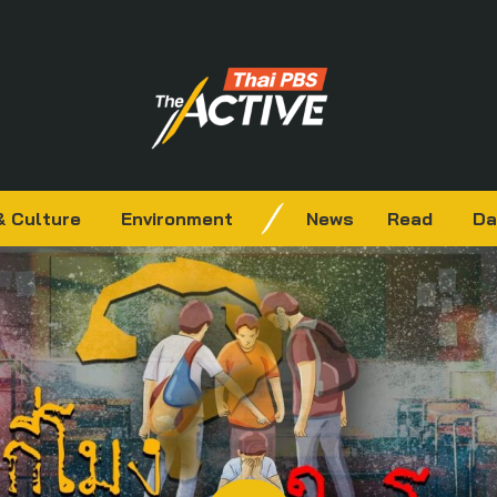
& Culture
Environment
News
Read
Da