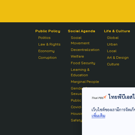
Public Policy
Social Agenda
Life & Culture
Politics
Social
Global
Movement
Law & Rights
Urban
Decentralization
Economy
Local
Welfare
Corruption
Art & Design
Food Security
Culture
Learning &
Education
Marginal People
Gender &
Sexuality
ไทยพีบีเอสใช้
Public Health
Covid-19
เว็บไซต์ของเรามีการจัดเก็
Housing
เพิ่มเติม
Safety