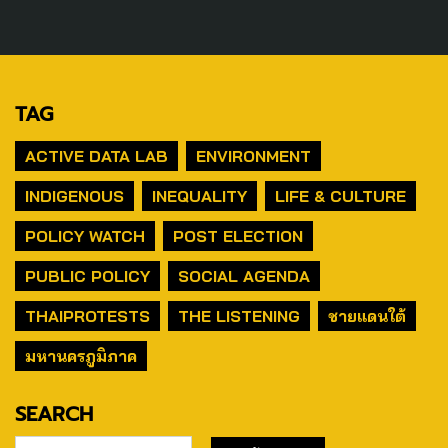
TAG
ACTIVE DATA LAB
ENVIRONMENT
INDIGENOUS
INEQUALITY
LIFE & CULTURE
POLICY WATCH
POST ELECTION
PUBLIC POLICY
SOCIAL AGENDA
THAIPROTESTS
THE LISTENING
ชายแดนใต้
มหานครภูมิภาค
SEARCH