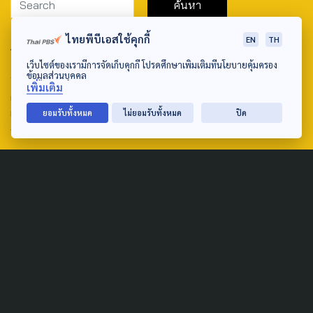
ไทยพีบีเอสใช้คุกกี้
EN
TH
ABOUT US & CONTACT US
เว็บไซต์ของเรามีการจัดเก็บคุกกี้ โปรดศึกษาเพิ่มเติมที่นโยบายคุ้มครอง
Address:
ข้อมูลส่วนบุคคล
เพิ่มเติม
ศูนย์สื่อสารวาระทางสังคมและนโยบายสาธารณะ องค์การกระจาย
เสียงและแพร่ภาพสาธารณะแห่งประเทศไทย (สำนักงานใหญ่) 145
ยอมรับทั้งหมด
ไม่ยอมรับทั้งหมด
ปิด
ถนนวิภาวดีรังสิต แขวงตลาดบางเขน เขตหลักสี่ กรุงเทพฯ 10210
email: TheActive@thaipbs.or.th
tel: 0-2790-2615