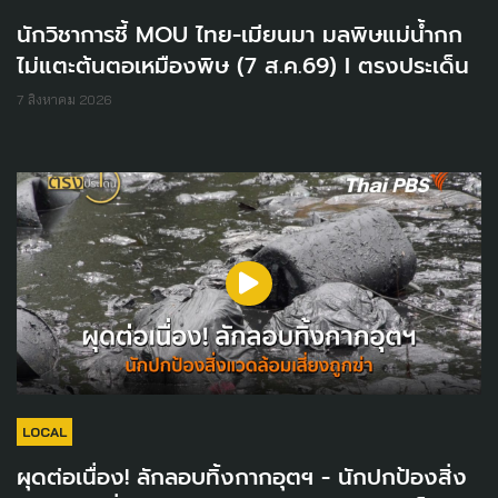
นักวิชาการชี้ MOU ไทย-เมียนมา มลพิษแม่น้ำกก
ไม่แตะต้นตอเหมืองพิษ (7 ส.ค.69) I ตรงประเด็น
7 สิงหาคม 2026
LOCAL
ผุดต่อเนื่อง! ลักลอบทิ้งกากอุตฯ - นักปกป้องสิ่ง