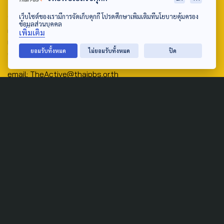
Address:
เว็บไซต์ของเรามีการจัดเก็บคุกกี้ โปรดศึกษาเพิ่มเติมที่นโยบายคุ้มครอง
ข้อมูลส่วนบุคคล
ศูนย์สื่อสารวาระทางสังคมและนโยบายสาธารณะ องค์การกระจาย
เพิ่มเติม
เสียงและแพร่ภาพสาธารณะแห่งประเทศไทย (สำนักงานใหญ่) 145
ยอมรับทั้งหมด
ไม่ยอมรับทั้งหมด
ปิด
ถนนวิภาวดีรังสิต แขวงตลาดบางเขน เขตหลักสี่ กรุงเทพฯ 10210
email: TheActive@thaipbs.or.th
tel: 0-2790-2615
Public Policy
Social Agenda
Life & Culture
Politics
Social Movement
Global
Law & Rights
Decentralization
Urban
Economy
Welfare
Local