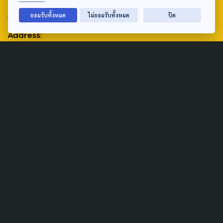
ABOUT US & CONTACT US
ยอมรับทั้งหมด
ไม่ยอมรับทั้งหมด
ปิด
Address:
ศูนย์สื่อสารวาระทางสังคมและนโยบายสาธารณะ องค์การกระจาย
เสียงและแพร่ภาพสาธารณะแห่งประเทศไทย (สำนักงานใหญ่) 145
ถนนวิภาวดีรังสิต แขวงตลาดบางเขน เขตหลักสี่ กรุงเทพฯ 10210
email: TheActive@thaipbs.or.th
tel: 0-2790-2615
Public Policy
Social Agenda
Life & Culture
Politics
Social Movement
Global