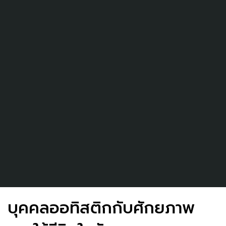
บุคคลออทิสติกกับศักยภาพ