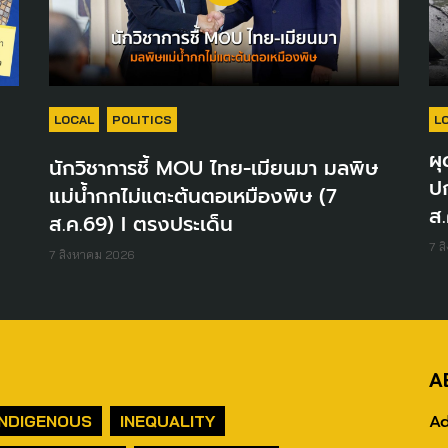
LOCAL
POLITICS
L
ผุ
นักวิชาการชี้ MOU ไทย-เมียนมา มลพิษ
ปก
แม่น้ำกกไม่แตะต้นตอเหมืองพิษ (7
ส.
ส.ค.69) I ตรงประเด็น
7 ส
7 สิงหาคม 2026
A
Ad
INDIGENOUS
INEQUALITY