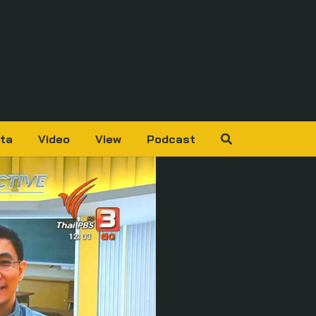
ta
Video
View
Podcast