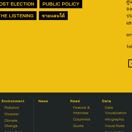
ศู
OST ELECTION
PUBLIC POLICY
อง
THE LISTENING
ชายแดนใต้
ปร
แข
em
te
Environment
News
Read
Data
Pollution
Feature &
Data
Interview
Visualization
Disaster
Columnist
Infographic
Climate
Change
Quote
Visual Note