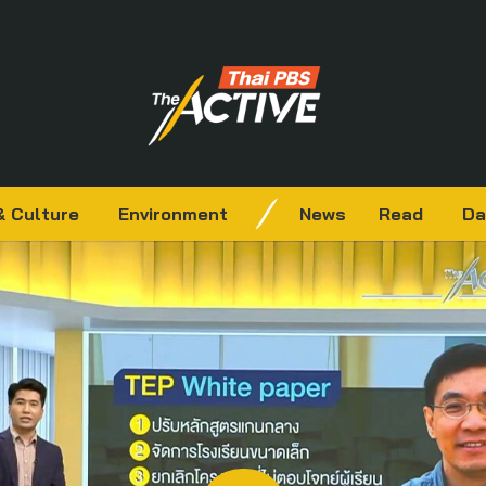
& Culture
Environment
News
Read
Da