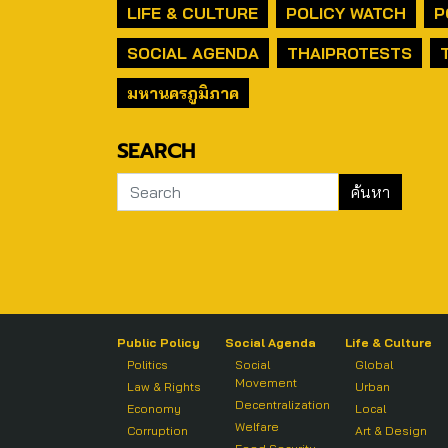
LIFE & CULTURE
POLICY WATCH
P
SOCIAL AGENDA
THAIPROTESTS
มหานครภูมิภาค
SEARCH
Public Policy
Social Agenda
Life & Culture
Politics
Social
Global
Movement
Law & Rights
Urban
Decentralization
Economy
Local
Welfare
Corruption
Art & Design