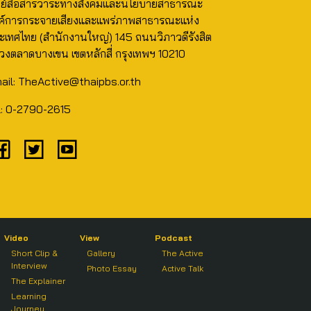
นย์สื่อสารวาระทางสังคมและนโยบายสาธารณะ
ค์การกระจายเสียงและแพร่ภาพสาธารณะแห่ง
ะเทศไทย (สำนักงานใหญ่) 145 ถนนวิภาวดีรังสิต
วงตลาดบางเขน เขตหลักสี่ กรุงเทพฯ 10210
ail: TheActive@thaipbs.or.th
l: 0-2790-2615
Video
View
Podcast
Short Clip &
Gallery
The Active
Interview
Photo Essay
Active Talk
The Explainer
Learning
Journey