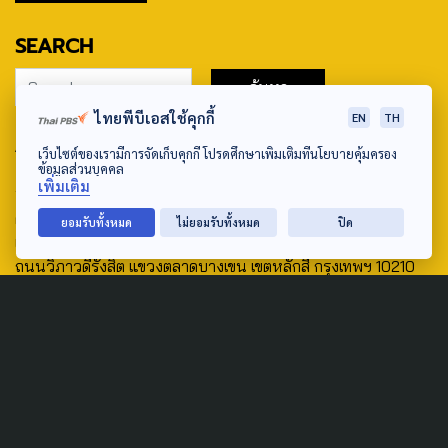
SEARCH
ไทยพีบีเอสใช้คุกกี้
EN
TH
ABOUT US & CONTACT US
เว็บไซต์ของเรามีการจัดเก็บคุกกี้ โปรดศึกษาเพิ่มเติมที่นโยบายคุ้มครอง
ข้อมูลส่วนบุคคล
Address:
เพิ่มเติม
ศูนย์สื่อสารวาระทางสังคมและนโยบายสาธารณะ องค์การกระจาย
ยอมรับทั้งหมด
ไม่ยอมรับทั้งหมด
ปิด
เสียงและแพร่ภาพสาธารณะแห่งประเทศไทย (สำนักงานใหญ่) 145
ถนนวิภาวดีรังสิต แขวงตลาดบางเขน เขตหลักสี่ กรุงเทพฯ 10210
email: TheActive@thaipbs.or.th
tel: 0-2790-2615