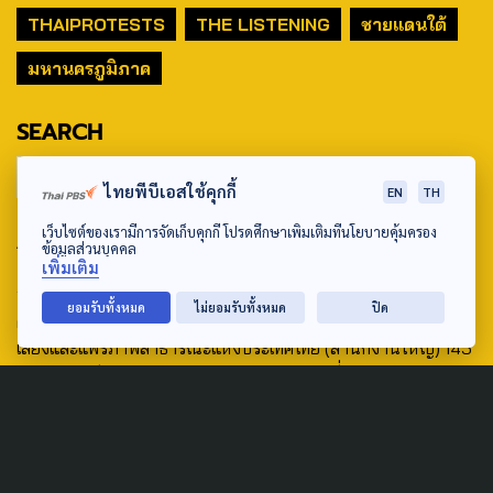
THAIPROTESTS
THE LISTENING
ชายแดนใต้
มหานครภูมิภาค
SEARCH
ไทยพีบีเอสใช้คุกกี้
EN
TH
เว็บไซต์ของเรามีการจัดเก็บคุกกี้ โปรดศึกษาเพิ่มเติมที่นโยบายคุ้มครอง
ABOUT US & CONTACT US
ข้อมูลส่วนบุคคล
เพิ่มเติม
Address:
ยอมรับทั้งหมด
ไม่ยอมรับทั้งหมด
ปิด
ศูนย์สื่อสารวาระทางสังคมและนโยบายสาธารณะ องค์การกระจาย
เสียงและแพร่ภาพสาธารณะแห่งประเทศไทย (สำนักงานใหญ่) 145
ถนนวิภาวดีรังสิต แขวงตลาดบางเขน เขตหลักสี่ กรุงเทพฯ 10210
email: TheActive@thaipbs.or.th
tel: 0-2790-2615