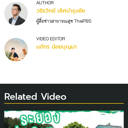
AUTHOR
วชิร​วิทย์​ เลิศบำรุงชัย
ผู้สื่อข่าวสาธารณสุข ThaiPBS
VIDEO EDITOR
นภัทร น้อยบุญมา
Related Video