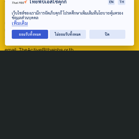
ไทยพีบีเอสใช้คุกกี้
EN
TH
Address:
เว็บไซต์ของเรามีการจัดเก็บคุกกี้ โปรดศึกษาเพิ่มเติมที่นโยบายคุ้มครอง
ข้อมูลส่วนบุคคล
ศูนย์สื่อสารวาระทางสังคมและนโยบายสาธารณะ องค์การกระจาย
เพิ่มเติม
เสียงและแพร่ภาพสาธารณะแห่งประเทศไทย (สำนักงานใหญ่) 145
ยอมรับทั้งหมด
ไม่ยอมรับทั้งหมด
ปิด
ถนนวิภาวดีรังสิต แขวงตลาดบางเขน เขตหลักสี่ กรุงเทพฯ 10210
email: TheActive@thaipbs.or.th
tel: 0-2790-2615
Public Policy
Social Agenda
Life & Culture
Politics
Social Movement
Global
Law & Rights
Decentralization
Urban