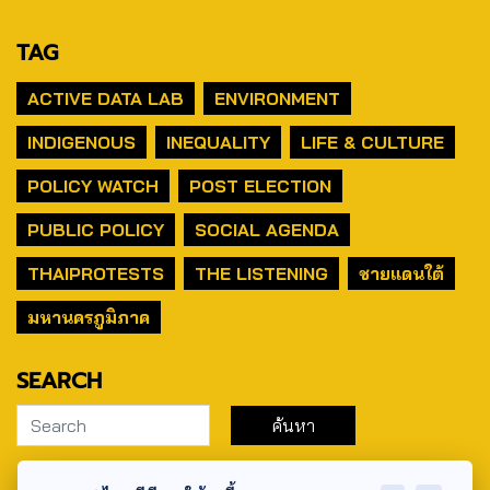
TAG
ACTIVE DATA LAB
ENVIRONMENT
INDIGENOUS
INEQUALITY
LIFE & CULTURE
POLICY WATCH
POST ELECTION
PUBLIC POLICY
SOCIAL AGENDA
THAIPROTESTS
THE LISTENING
ชายแดนใต้
มหานครภูมิภาค
SEARCH
ABOUT US & CONTACT US