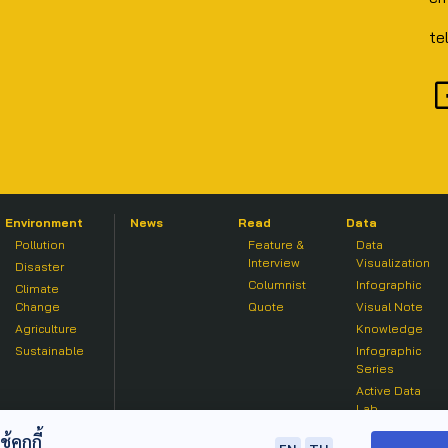
te
Environment
News
Read
Data
Pollution
Feature &
Data
Interview
Visualization
Disaster
Columnist
Infographic
Climate
Change
Quote
Visual Note
Agriculture
Knowledge
Sustainable
Infographic
Series
Active Data
Lab
คุกกี้