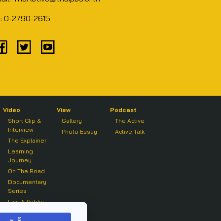
l: 0-2790-2615
Video
View
Podcast
Short Clip &
Gallery
The Active
Interview
Photo Essay
Active Talk
The Explainer
Learning
Journey
On The Road
Documentary
Series
Live & Public
Forum