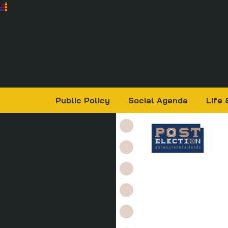
Public Policy
Social Agenda
Life 