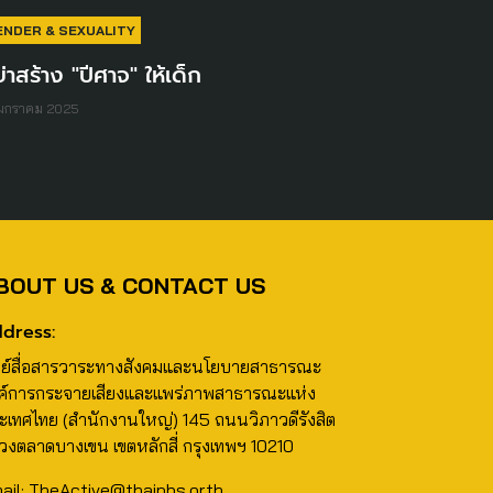
ENDER & SEXUALITY
่าสร้าง "ปีศาจ" ให้เด็ก
 มกราคม 2025
BOUT US & CONTACT US
dress:
นย์สื่อสารวาระทางสังคมและนโยบายสาธารณะ
ค์การกระจายเสียงและแพร่ภาพสาธารณะแห่ง
ะเทศไทย (สำนักงานใหญ่) 145 ถนนวิภาวดีรังสิต
วงตลาดบางเขน เขตหลักสี่ กรุงเทพฯ 10210
ail: TheActive@thaipbs.or.th