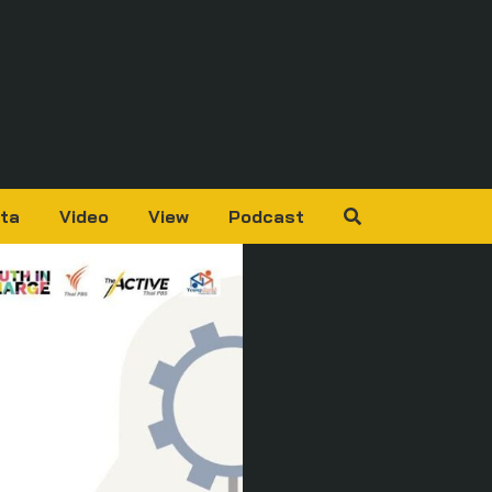
ta
Video
View
Podcast