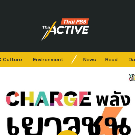
& Culture
Environment
News
Read
Da