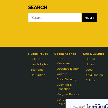
SEARCH
Public Policy
Social Agenda
Life & Culture
Politics
Social
Global
Movement
Law & Rights
Urban
Decentralization
Economy
Local
Welfare
Corruption
Art & Design
Food Security
Culture
Learning &
Education
Marginal People
Gender &
Sexuality
ไทยพีบีเอสใช้