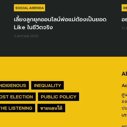
SOCIAL AGENDA
G
เลี้ยงลูกยุคออนไลน์พ่อแม่ต้องเป็นยอด
อย
Like ในชีวิตจริง
10
11 มกราคม 2025
A
Ad
INDIGENOUS
INEQUALITY
ศู
OST ELECTION
PUBLIC POLICY
อง
THE LISTENING
ชายแดนใต้
ปร
แข
em