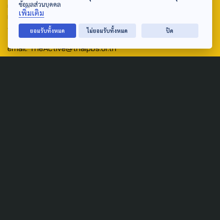
ศูนย์สื่อสารวาระทางสังคมและนโยบายสาธารณะ องค์การกระจาย
ข้อมูลส่วนบุคคล
เพิ่มเติม
เสียงและแพร่ภาพสาธารณะแห่งประเทศไทย (สำนักงานใหญ่) 145
ถนนวิภาวดีรังสิต แขวงตลาดบางเขน เขตหลักสี่ กรุงเทพฯ 10210
ยอมรับทั้งหมด
ไม่ยอมรับทั้งหมด
ปิด
email: TheActive@thaipbs.or.th
tel: 0-2790-2615
Public Policy
Social Agenda
Life & Culture
Politics
Social Movement
Global
Law & Rights
Decentralization
Urban
Economy
Welfare
Local
Corruption
Food Security
Art & Design
Learning &
Culture