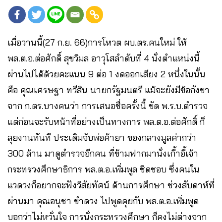
เมื่อวานนี้(27 ก.ย. 66)การโหวต ผบ.ตร.คนใหม่ ให้
พล.ต.อ.ต่อศักดิ์ สุขวิมล อาวุโสลำดับที่ 4 นั่งตำแหน่งนี้
ผ่านไปได้ด้วยคะแนน 9 ต่อ 1 งดออกเสียง 2 หนึ่งในนั้น
คือ คุณเศรษฐา ทวีสิน นายกรัฐมนตรี แม้จะยังมีข้อกังขา
จาก ก.ตร.บางคนว่า การเสนอชื่อครั้งนี้ ขัด พ.ร.บ.ตำรวจ
แต่ก่อนจะรับหน้าที่อย่างเป็นทางการ พล.ต.อ.ต่อศักดิ์ ก็
ลุยงานทันที ประเดิมจับพ่อค้ายา ของกลางมูลค่ากว่า
300 ล้าน มาดูตำรวจอีกคน ที่ข้ามฟากมานั่งเกี้าอี้เจ้า
กระทรวงศึกษาธิการ พล.ต.อ.เพิ่มพูล ชิดชอบ ซึ่งคนใน
แวดวงก็อยากจะฟังวิสัยทัศน์ ด้านการศึกษา ช่วงสับดาห์ที่
ผ่านมา คุณอนุชา ขำดวง ไปพูดคุยกับ พล.ต.อ.เพิ่มพูด
บอกว่าไม่หวั่นใจ การนั่งกระทรวงศึกษา ก็คงไม่ต่างจาก