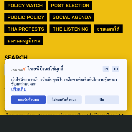
POLICY WATCH
POST ELECTION
PUBLIC POLICY
SOCIAL AGENDA
THAIPROTESTS
THE LISTENING
ชายแดนใต้
มหานครภูมิภาค
SEARCH
ไทยพีบีเอสใช้คุกกี้
EN
TH
เว็บไซต์ของเรามีการจัดเก็บคุกกี้ โปรดศึกษาเพิ่มเติมที่นโยบายคุ้มครอง
ข้อมูลส่วนบุคคล
ABOUT US & CONTACT US
เพิ่มเติม
Address:
ยอมรับทั้งหมด
ไม่ยอมรับทั้งหมด
ปิด
ศูนย์สื่อสารวาระทางสังคมและนโยบายสาธารณะ องค์การกระจาย
เสียงและแพร่ภาพสาธารณะแห่งประเทศไทย (สำนักงานใหญ่) 145
ถนนวิภาวดีรังสิต แขวงตลาดบางเขน เขตหลักสี่ กรุงเทพฯ 10210