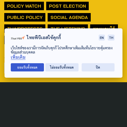
POLICY WATCH
POST ELECTION
PUBLIC POLICY
SOCIAL AGENDA
THAIPROTESTS
THE LISTENING
ชายแดนใต้
ไทยพีบีเอสใช้คุกกี้
EN
TH
มหานครภูมิภาค
เว็บไซต์ของเรามีการจัดเก็บคุกกี้ โปรดศึกษาเพิ่มเติมที่นโยบายคุ้มครอง
ข้อมูลส่วนบุคคล
SEARCH
เพิ่มเติม
ยอมรับทั้งหมด
ไม่ยอมรับทั้งหมด
ปิด
ABOUT US & CONTACT US
Address:
ศูนย์สื่อสารวาระทางสังคมและนโยบายสาธารณะ องค์การกระจาย
เสียงและแพร่ภาพสาธารณะแห่งประเทศไทย (สำนักงานใหญ่) 145
ถนนวิภาวดีรังสิต แขวงตลาดบางเขน เขตหลักสี่ กรุงเทพฯ 10210