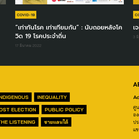
COVID-19
C
“เท่าทันโรค เท่าเทียมกัน” : นับถอยหลังโค
เ
วิด 19 โรคประจำถิ่น
3 ม
17 มีนาคม 2022
A
Ad
INDIGENOUS
INEQUALITY
ศู
OST ELECTION
PUBLIC POLICY
อง
THE LISTENING
ชายแดนใต้
ปร
แข