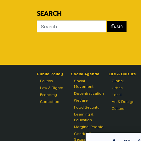
SEARCH
Public Policy
Social Agenda
Life & Culture
Politics
Social
Global
Movement
Law & Rights
Urban
Decentralization
Economy
Local
Welfare
Corruption
Art & Design
Food Security
Culture
Learning &
Education
Marginal People
Gender &
Sexuality