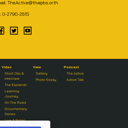
ail: TheActive@thaipbs.or.th
l: 0-2790-2615
Video
View
Podcast
Short Clip &
Gallery
The Active
Interview
Photo Essay
Active Talk
The Explainer
Learning
Journey
On The Road
Documentary
Series
Live & Public
Forum