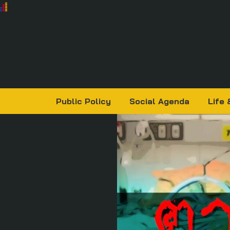
Public Policy
Social Agenda
Life 