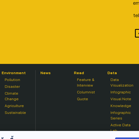
em
te
Environment
News
Read
Data
Pollution
Feature &
Data
Interview
Visualization
Disaster
Columnist
Infographic
Climate
Change
Quote
Visual Note
Agriculture
Knowledge
Sustainable
Infographic
Series
Active Data
Lab