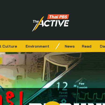
& Culture
Environment
News
Read
Da