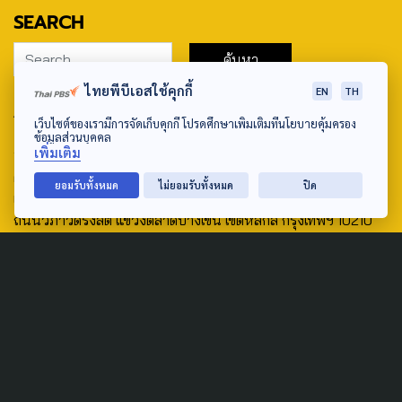
SEARCH
ไทยพีบีเอสใช้คุกกี้
EN
TH
ABOUT US & CONTACT US
เว็บไซต์ของเรามีการจัดเก็บคุกกี้ โปรดศึกษาเพิ่มเติมที่นโยบายคุ้มครอง
ข้อมูลส่วนบุคคล
Address:
เพิ่มเติม
ศูนย์สื่อสารวาระทางสังคมและนโยบายสาธารณะ องค์การกระจาย
ยอมรับทั้งหมด
ไม่ยอมรับทั้งหมด
ปิด
เสียงและแพร่ภาพสาธารณะแห่งประเทศไทย (สำนักงานใหญ่) 145
ถนนวิภาวดีรังสิต แขวงตลาดบางเขน เขตหลักสี่ กรุงเทพฯ 10210
email: TheActive@thaipbs.or.th
tel: 0-2790-2615