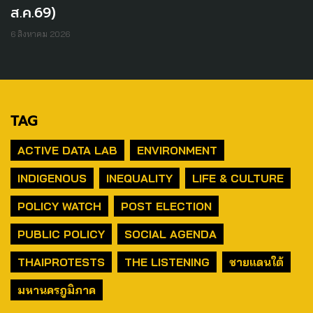
ส.ค.69)
6 สิงหาคม 2026
TAG
ACTIVE DATA LAB
ENVIRONMENT
INDIGENOUS
INEQUALITY
LIFE & CULTURE
POLICY WATCH
POST ELECTION
PUBLIC POLICY
SOCIAL AGENDA
THAIPROTESTS
THE LISTENING
ชายแดนใต้
มหานครภูมิภาค