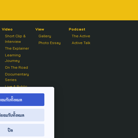
Video
View
Podcast
Short Clip &
Gallery
The Active
Interview
Photo Essay
Active Talk
The Explainer
Learning
Journey
On The Road
Documentary
Series
Live & Public
Forum
On air Clip
ยอมรับทั้งหมด
่ยอมรับทั้งหมด
ปิด