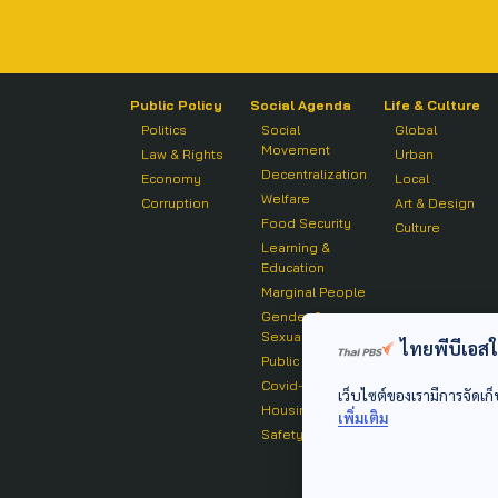
Public Policy
Social Agenda
Life & Culture
Politics
Social
Global
Movement
Law & Rights
Urban
Decentralization
Economy
Local
Welfare
Corruption
Art & Design
Food Security
Culture
Learning &
Education
Marginal People
Gender &
Sexuality
ไทยพีบีเอสใช้
Public Health
Covid-19
เว็บไซต์ของเรามีการจัดเก็
Housing
เพิ่มเติม
Safety