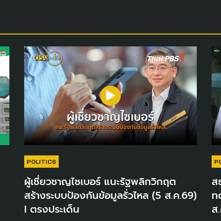
POLITICS
P
ผู้เชี่ยวชาญไซเบอร์ แนะรัฐพลิกวิกฤต
สธ
สร้างระบบป้องกันข้อมูลรั่วไหล (5 ส.ค.69)
ท
I ตรงประเด็น
ส.