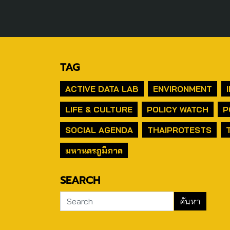
TAG
ACTIVE DATA LAB
ENVIRONMENT
LIFE & CULTURE
POLICY WATCH
P
SOCIAL AGENDA
THAIPROTESTS
มหานครภูมิภาค
SEARCH