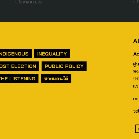
5 สิงหาคม 2026
5 ส
A
Ad
INDIGENOUS
INEQUALITY
ศู
OST ELECTION
PUBLIC POLICY
อง
THE LISTENING
ชายแดนใต้
ปร
แข
em
te