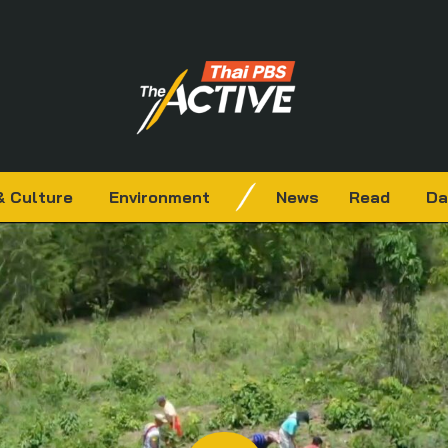
& Culture
Environment
News
Read
Da