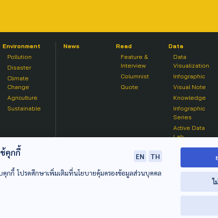
Environment
News
Read
Data
Pollution
Feature &
Data
Interview
Visualization
Disaster
Columnist
Infographic
Climate
Change
Quote
Visual Note
Agriculture
Knowledge
Sustainable
Infographic
Series
Active Data
Lab
คุกกี้
EN
TH
บคุกกี้ โปรดศึกษาเพิ่มเติมที่นโยบายคุ้มครองข้อมูลส่วนบุคคล
ไม