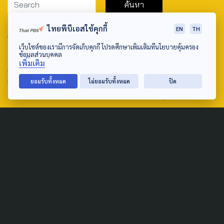
ไทยพีบีเอสใช้คุกกี้
EN
TH
ABOUT US & CONTACT US
เว็บไซต์ของเรามีการจัดเก็บคุกกี้ โปรดศึกษาเพิ่มเติมที่นโยบายคุ้มครอง
Address:
ข้อมูลส่วนบุคคล
เพิ่มเติม
ศูนย์สื่อสารวาระทางสังคมและนโยบายสาธารณะ องค์การกระจาย
เสียงและแพร่ภาพสาธารณะแห่งประเทศไทย (สำนักงานใหญ่) 145
ยอมรับทั้งหมด
ไม่ยอมรับทั้งหมด
ปิด
ถนนวิภาวดีรังสิต แขวงตลาดบางเขน เขตหลักสี่ กรุงเทพฯ 10210
email: TheActive@thaipbs.or.th
tel: 0-2790-2615