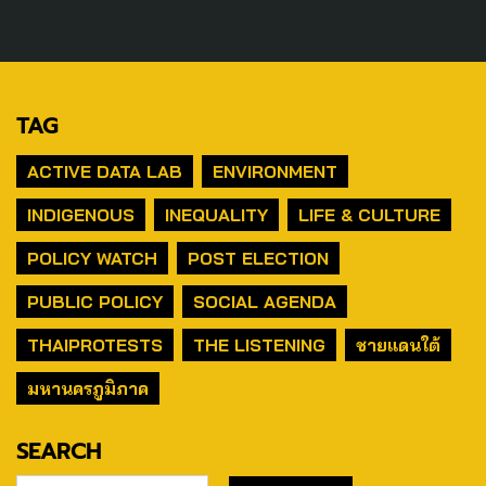
TAG
ACTIVE DATA LAB
ENVIRONMENT
INDIGENOUS
INEQUALITY
LIFE & CULTURE
POLICY WATCH
POST ELECTION
PUBLIC POLICY
SOCIAL AGENDA
THAIPROTESTS
THE LISTENING
ชายแดนใต้
มหานครภูมิภาค
SEARCH