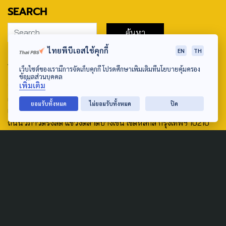
SEARCH
ไทยพีบีเอสใช้คุกกี้
EN
TH
ABOUT US & CONTACT US
เว็บไซต์ของเรามีการจัดเก็บคุกกี้ โปรดศึกษาเพิ่มเติมที่นโยบายคุ้มครอง
ข้อมูลส่วนบุคคล
Address:
เพิ่มเติม
ศูนย์สื่อสารวาระทางสังคมและนโยบายสาธารณะ องค์การกระจาย
ยอมรับทั้งหมด
ไม่ยอมรับทั้งหมด
ปิด
เสียงและแพร่ภาพสาธารณะแห่งประเทศไทย (สำนักงานใหญ่) 145
ถนนวิภาวดีรังสิต แขวงตลาดบางเขน เขตหลักสี่ กรุงเทพฯ 10210
email: TheActive@thaipbs.or.th
tel: 0-2790-2615