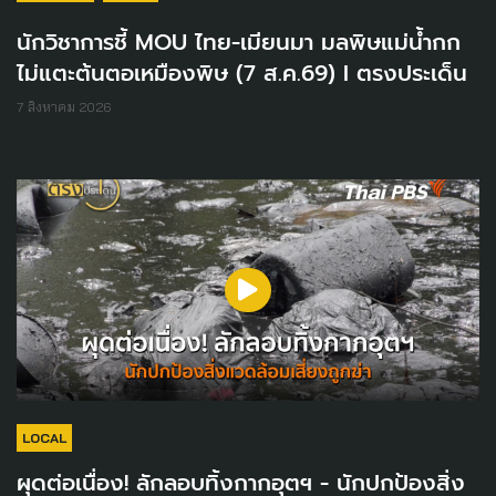
นักวิชาการชี้ MOU ไทย-เมียนมา มลพิษแม่น้ำกก
ไม่แตะต้นตอเหมืองพิษ (7 ส.ค.69) I ตรงประเด็น
7 สิงหาคม 2026
LOCAL
ผุดต่อเนื่อง! ลักลอบทิ้งกากอุตฯ - นักปกป้องสิ่ง