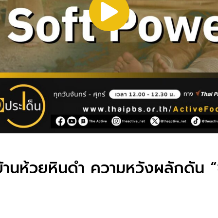
บ้านห้วยหินดำ ความหวังผลักดัน 