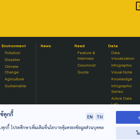
Environment
News
Read
Data
Pollution
Feature &
Data
Interview
Visualization
Disaster
Columnist
Infographic
Climate
Change
Quote
Visual Note
Agriculture
Knowledge
Sustainable
Infographic
Series
Active Data
Lab
คุกกี้
EN
TH
บคุกกี้ โปรดศึกษาเพิ่มเติมที่นโยบายคุ้มครองข้อมูลส่วนบุคคล
ไม