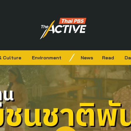
& Culture
Environment
News
Read
Da