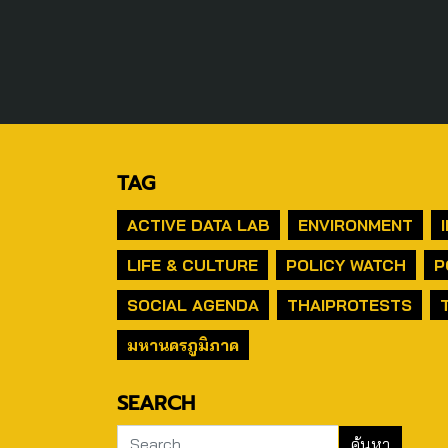
TAG
ACTIVE DATA LAB
ENVIRONMENT
LIFE & CULTURE
POLICY WATCH
P
SOCIAL AGENDA
THAIPROTESTS
มหานครภูมิภาค
SEARCH