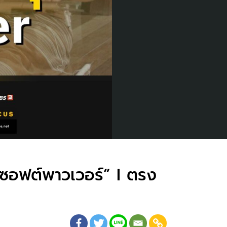
“ซอฟต์พาวเวอร์” I ตรง