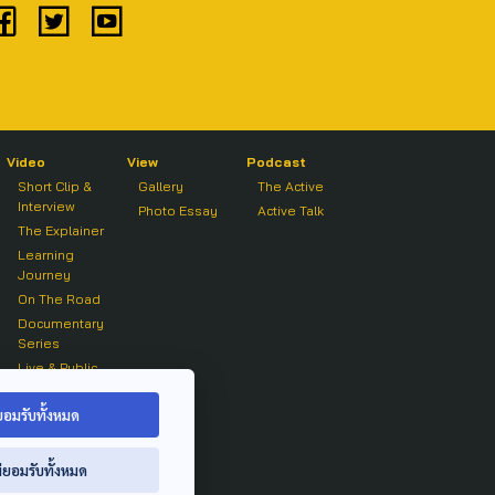
Video
View
Podcast
Short Clip &
Gallery
The Active
Interview
Photo Essay
Active Talk
The Explainer
Learning
Journey
On The Road
Documentary
Series
Live & Public
Forum
On air Clip
ยอมรับทั้งหมด
่ยอมรับทั้งหมด