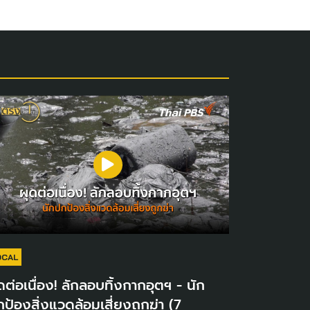
OCAL
ดต่อเนื่อง! ลักลอบทิ้งกากอุตฯ - นัก
ป้องสิ่งแวดล้อมเสี่ยงถูกฆ่า (7