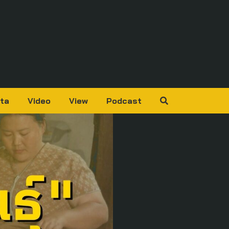
ta
Video
View
Podcast