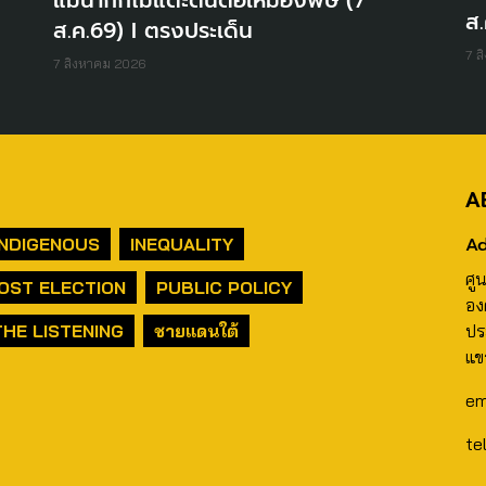
แม่น้ำกกไม่แตะต้นตอเหมืองพิษ (7
ส.
ส.ค.69) I ตรงประเด็น
7 ส
7 สิงหาคม 2026
A
Ad
INDIGENOUS
INEQUALITY
ศู
OST ELECTION
PUBLIC POLICY
อง
THE LISTENING
ชายแดนใต้
ปร
แข
em
te