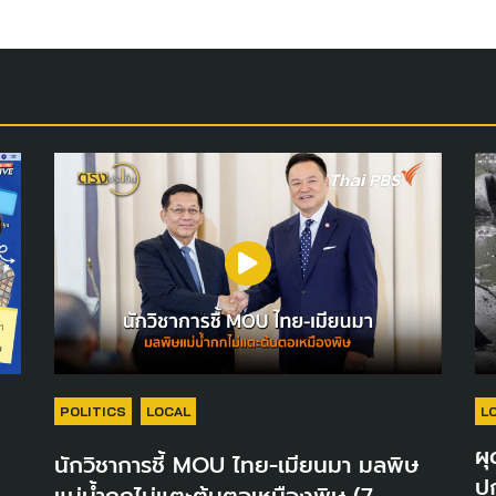
POLITICS
LOCAL
L
ผุ
นักวิชาการชี้ MOU ไทย-เมียนมา มลพิษ
ปก