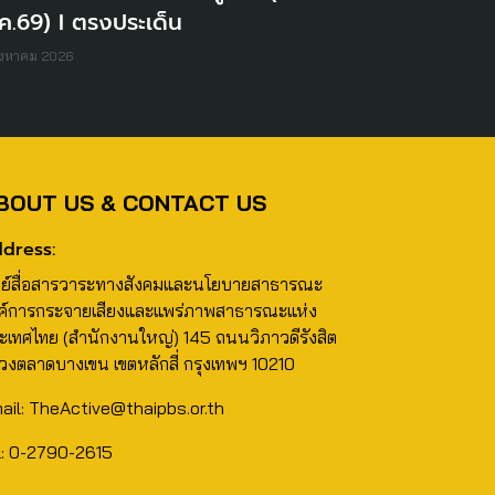
ค.69) I ตรงประเด็น
ิงหาคม 2026
BOUT US & CONTACT US
dress:
นย์สื่อสารวาระทางสังคมและนโยบายสาธารณะ
ค์การกระจายเสียงและแพร่ภาพสาธารณะแห่ง
ะเทศไทย (สำนักงานใหญ่) 145 ถนนวิภาวดีรังสิต
วงตลาดบางเขน เขตหลักสี่ กรุงเทพฯ 10210
ail: TheActive@thaipbs.or.th
l: 0-2790-2615