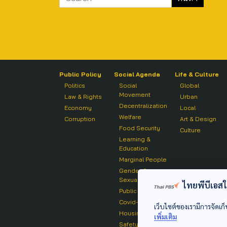
Public Policy
Social Agenda
Life & Culture
Politics
Social
Global
Movement
Law & Rights
Urban
Decentralization
Economy
Local
Welfare
Corruption
Art & Design
Food Security
Culture
Learning &
Education
Marginal People
Gender &
Sexuality
ไทยพีบีเอสใช้
Public Health
Covid-19
เว็บไซต์ของเรามีการจัดเก็
Housing
เพิ่มเติม
Safety