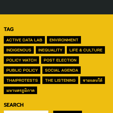
TAG
ACTIVE DATA LAB
ENVIRONMENT
INDIGENOUS
INEQUALITY
LIFE & CULTURE
POLICY WATCH
POST ELECTION
PUBLIC POLICY
SOCIAL AGENDA
THAIPROTESTS
THE LISTENING
ชายแดนใต้
มหานครภูมิภาค
SEARCH