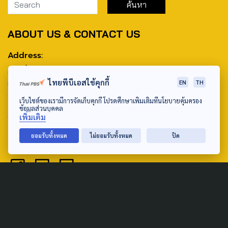
ABOUT US & CONTACT US
Address:
ศูนย์สื่อสารวาระทางสังคมและนโยบายสาธารณะ องค์การกระจาย
ไทยพีบีเอสใช้คุกกี้
EN
TH
เสียงและแพร่ภาพสาธารณะแห่งประเทศไทย (สำนักงานใหญ่) 145
ถนนวิภาวดีรังสิต แขวงตลาดบางเขน เขตหลักสี่ กรุงเทพฯ 10210
เว็บไซต์ของเรามีการจัดเก็บคุกกี้ โปรดศึกษาเพิ่มเติมที่นโยบายคุ้มครอง
ข้อมูลส่วนบุคคล
email: TheActive@thaipbs.or.th
เพิ่มเติม
tel: 0-2790-2615
ยอมรับทั้งหมด
ไม่ยอมรับทั้งหมด
ปิด