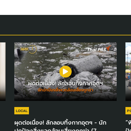
LOCAL
P
ผุดต่อเนื่อง! ลักลอบทิ้งกากอุตฯ - นัก
“พ
ปกป้องสิ่งแวดล้อมเสี่ยงถูกฆ่า (7
ปั