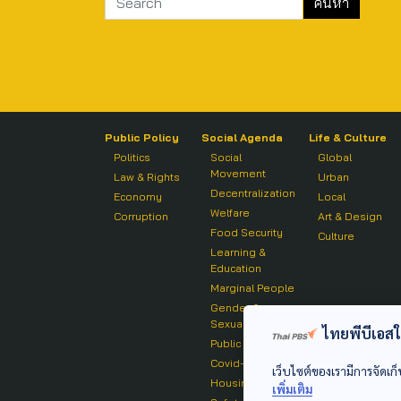
Public Policy
Social Agenda
Life & Culture
Politics
Social
Global
Movement
Law & Rights
Urban
Decentralization
Economy
Local
Welfare
Corruption
Art & Design
Food Security
Culture
Learning &
Education
Marginal People
Gender &
Sexuality
ไทยพีบีเอสใช้
Public Health
Covid-19
เว็บไซต์ของเรามีการจัดเก็
Housing
เพิ่มเติม