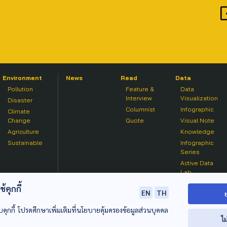
Environment
News
Read
Data
Pollution
Feature &
Data
Interview
Visualization
Disaster
Columnist
Infographic
Climate
Change
Quote
Visual Note
Agriculture
Knowledge
Sustainable
Infographic
Series
Active Data
Lab
คุกกี้
EN
TH
บคุกกี้ โปรดศึกษาเพิ่มเติมที่นโยบายคุ้มครองข้อมูลส่วนบุคคล
ไม