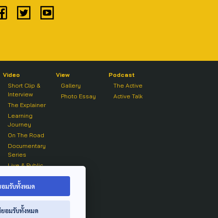
Video
View
Podcast
Short Clip &
Gallery
The Active
Interview
Photo Essay
Active Talk
The Explainer
Learning
Journey
On The Road
Documentary
Series
Live & Public
Forum
On air Clip
ยอมรับทั้งหมด
่ยอมรับทั้งหมด