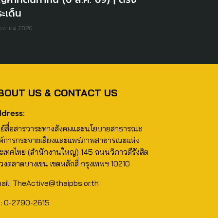
ะเด็น
ิงหาคม 2026
BOUT US & CONTACT US
dress:
นย์สื่อสารวาระทางสังคมและนโยบายสาธารณะ
ค์การกระจายเสียงและแพร่ภาพสาธารณะแห่ง
ะเทศไทย (สำนักงานใหญ่) 145 ถนนวิภาวดีรังสิต
วงตลาดบางเขน เขตหลักสี่ กรุงเทพฯ 10210
ail: TheActive@thaipbs.or.th
l: 0-2790-2615