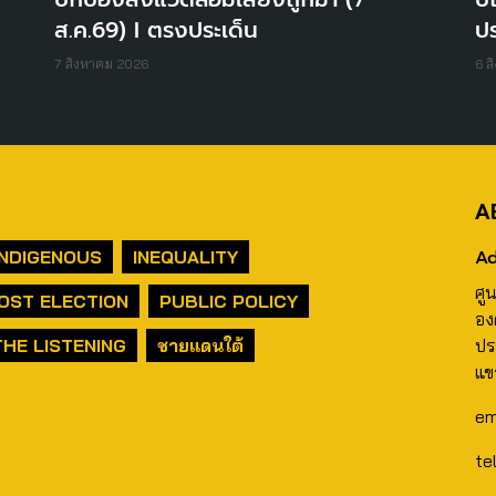
ส.ค.69) I ตรงประเด็น
ปร
7 สิงหาคม 2026
6 ส
A
Ad
INDIGENOUS
INEQUALITY
ศู
OST ELECTION
PUBLIC POLICY
อง
THE LISTENING
ชายแดนใต้
ปร
แข
em
te