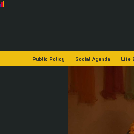
Public Policy
Social Agenda
Life 