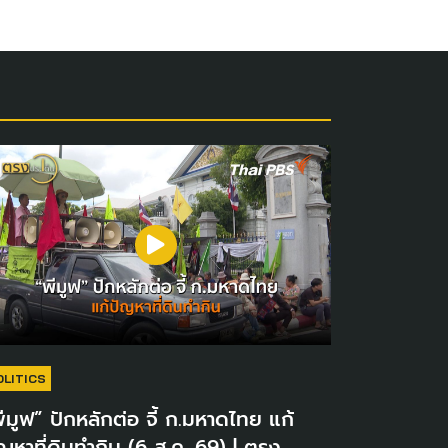
OLITICS
ีมูฟ” ปักหลักต่อ จี้ ก.มหาดไทย แก้
ญหาที่ดินทำกิน (6 ส.ค. 69) | ตรง