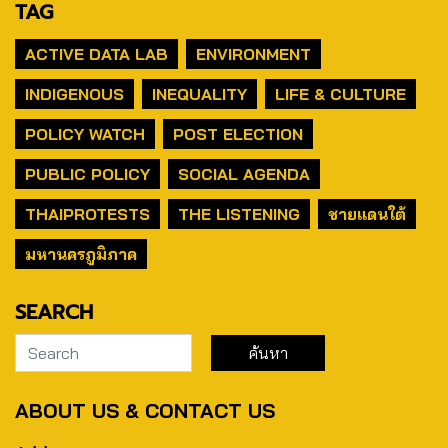
TAG
ACTIVE DATA LAB
ENVIRONMENT
INDIGENOUS
INEQUALITY
LIFE & CULTURE
POLICY WATCH
POST ELECTION
PUBLIC POLICY
SOCIAL AGENDA
THAIPROTESTS
THE LISTENING
ชายแดนใต้
มหานครภูมิภาค
SEARCH
ABOUT US & CONTACT US