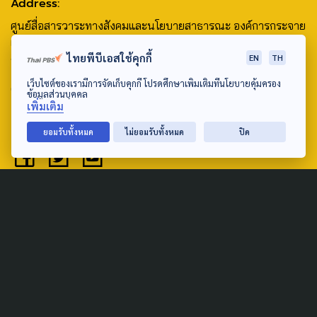
Address:
ศูนย์สื่อสารวาระทางสังคมและนโยบายสาธารณะ องค์การกระจาย
เสียงและแพร่ภาพสาธารณะแห่งประเทศไทย (สำนักงานใหญ่) 145
ไทยพีบีเอสใช้คุกกี้
EN
TH
ถนนวิภาวดีรังสิต แขวงตลาดบางเขน เขตหลักสี่ กรุงเทพฯ 10210
เว็บไซต์ของเรามีการจัดเก็บคุกกี้ โปรดศึกษาเพิ่มเติมที่นโยบายคุ้มครอง
email: TheActive@thaipbs.or.th
ข้อมูลส่วนบุคคล
เพิ่มเติม
tel: 0-2790-2615
ยอมรับทั้งหมด
ไม่ยอมรับทั้งหมด
ปิด
Public Policy
Social Agenda
Life & Culture
Politics
Social Movement
Global
Law & Rights
Decentralization
Urban
Economy
Welfare
Local
Corruption
Food Security
Art & Design