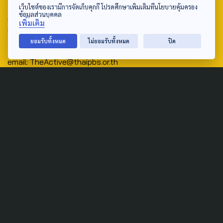
Address:
เว็บไซต์ของเรามีการจัดเก็บคุกกี้ โปรดศึกษาเพิ่มเติมที่นโยบายคุ้มครอง
ข้อมูลส่วนบุคคล
ศูนย์สื่อสารวาระทางสังคมและนโยบายสาธารณะ องค์การกระจาย
เพิ่มเติม
เสียงและแพร่ภาพสาธารณะแห่งประเทศไทย (สำนักงานใหญ่) 145
ถนนวิภาวดีรังสิต แขวงตลาดบางเขน เขตหลักสี่ กรุงเทพฯ 10210
ยอมรับทั้งหมด
ไม่ยอมรับทั้งหมด
ปิด
email: TheActive@thaipbs.or.th
tel: 0-2790-2615
Public Policy
Social Agenda
Life & Culture
Politics
Social Movement
Global
Law & Rights
Decentralization
Urban
Economy
Welfare
Local
Corruption
Food Security
Art & Design