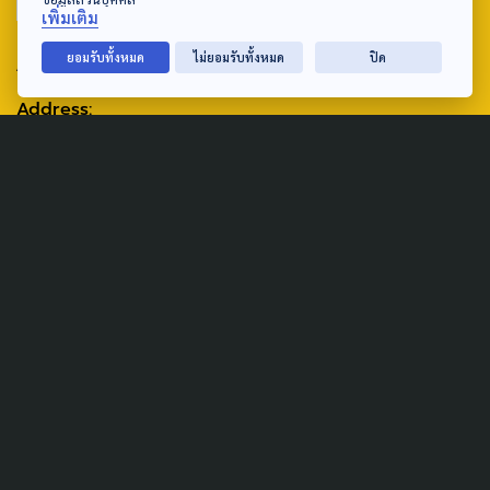
เพิ่มเติม
ABOUT US & CONTACT US
ยอมรับทั้งหมด
ไม่ยอมรับทั้งหมด
ปิด
Address:
ศูนย์สื่อสารวาระทางสังคมและนโยบายสาธารณะ องค์การกระจาย
เสียงและแพร่ภาพสาธารณะแห่งประเทศไทย (สำนักงานใหญ่) 145
ถนนวิภาวดีรังสิต แขวงตลาดบางเขน เขตหลักสี่ กรุงเทพฯ 10210
email: TheActive@thaipbs.or.th
tel: 0-2790-2615
Public Policy
Social Agenda
Life & Culture