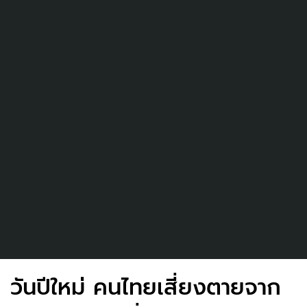
วันปีใหม่ คนไทยเสี่ยงตายจาก