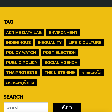
TAG
ACTIVE DATA LAB
ENVIRONMENT
INDIGENOUS
INEQUALITY
LIFE & CULTURE
POLICY WATCH
POST ELECTION
PUBLIC POLICY
SOCIAL AGENDA
THAIPROTESTS
THE LISTENING
ชายแดนใต้
มหานครภูมิภาค
SEARCH