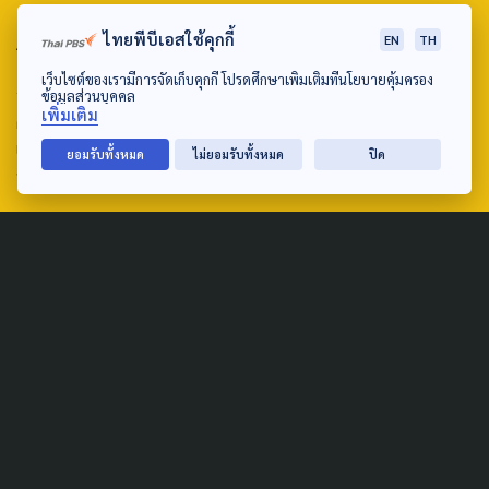
ABOUT US & CONTACT US
ไทยพีบีเอสใช้คุกกี้
EN
TH
เว็บไซต์ของเรามีการจัดเก็บคุกกี้ โปรดศึกษาเพิ่มเติมที่นโยบายคุ้มครอง
Address:
ข้อมูลส่วนบุคคล
เพิ่มเติม
ศูนย์สื่อสารวาระทางสังคมและนโยบายสาธารณะ องค์การกระจาย
เสียงและแพร่ภาพสาธารณะแห่งประเทศไทย (สำนักงานใหญ่) 145
ยอมรับทั้งหมด
ไม่ยอมรับทั้งหมด
ปิด
ถนนวิภาวดีรังสิต แขวงตลาดบางเขน เขตหลักสี่ กรุงเทพฯ 10210
email: TheActive@thaipbs.or.th
tel: 0-2790-2615
Public Policy
Social Agenda
Life & Culture
Politics
Social Movement
Global