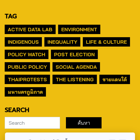
TAG
ACTIVE DATA LAB
ENVIRONMENT
INDIGENOUS
INEQUALITY
LIFE & CULTURE
POLICY WATCH
POST ELECTION
PUBLIC POLICY
SOCIAL AGENDA
THAIPROTESTS
THE LISTENING
ชายแดนใต้
มหานครภูมิภาค
SEARCH