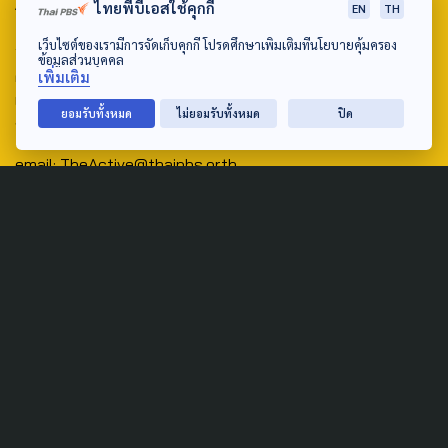
ABOUT US & CONTACT US
ไทยพีบีเอสใช้คุกกี้
EN
TH
Address:
เว็บไซต์ของเรามีการจัดเก็บคุกกี้ โปรดศึกษาเพิ่มเติมที่นโยบายคุ้มครอง
ข้อมูลส่วนบุคคล
ศูนย์สื่อสารวาระทางสังคมและนโยบายสาธารณะ องค์การกระจาย
เพิ่มเติม
เสียงและแพร่ภาพสาธารณะแห่งประเทศไทย (สำนักงานใหญ่) 145
ยอมรับทั้งหมด
ไม่ยอมรับทั้งหมด
ปิด
ถนนวิภาวดีรังสิต แขวงตลาดบางเขน เขตหลักสี่ กรุงเทพฯ 10210
email: TheActive@thaipbs.or.th
tel: 0-2790-2615
Public Policy
Social Agenda
Life & Culture
Politics
Social Movement
Global
Law & Rights
Decentralization
Urban