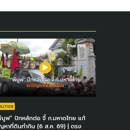
OLITICS
ีมูฟ” ปักหลักต่อ จี้ ก.มหาดไทย แก้
ญหาที่ดินทำกิน (6 ส.ค. 69) | ตรง