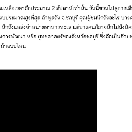
จ.เหลือเวลาอีกประมาณ 2 สัปดาห์เท่านั้น วันนี้ชวนไปดูการเลือกต
งบประมาณสูงที่สุด ถ้าพูดถึง จ.ชลบุรี คุณผู้ชมนึกถึงอะไร บา
น นึกถึงแหล่งจำหน่ายอาหารทะเล แต่บางคนก็อาจนึกไปถึงน
ทางการพัฒนา หรือ ยุทธศาสตร์ของจังหวัดชลบุรี ซึ่งถือเป็นอี
นหน้าแบบไหน