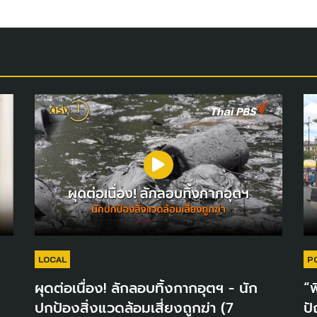
LOCAL
P
ผุดต่อเนื่อง! ลักลอบทิ้งกากอุตฯ - นัก
“พ
ปกป้องสิ่งแวดล้อมเสี่ยงถูกฆ่า (7
ปั