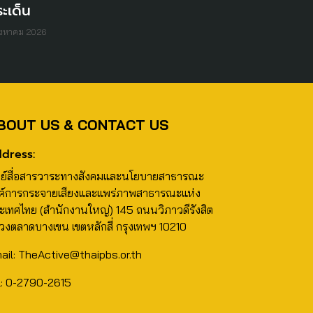
ะเด็น
ิงหาคม 2026
BOUT US & CONTACT US
dress:
นย์สื่อสารวาระทางสังคมและนโยบายสาธารณะ
ค์การกระจายเสียงและแพร่ภาพสาธารณะแห่ง
ะเทศไทย (สำนักงานใหญ่) 145 ถนนวิภาวดีรังสิต
วงตลาดบางเขน เขตหลักสี่ กรุงเทพฯ 10210
ail: TheActive@thaipbs.or.th
l: 0-2790-2615