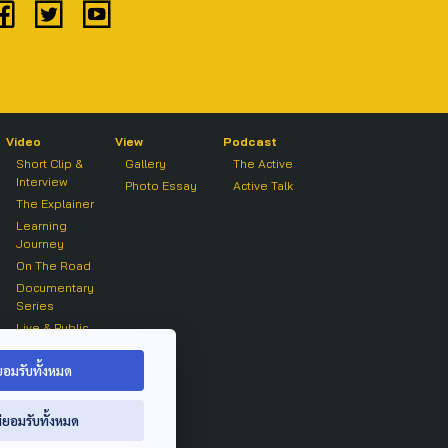
Video
View
Podcast
Short Clip &
Gallery
The Active
Interview
Photo Essay
Active Talk
The Explainer
Learning
Journey
On The Road
Documentary
Series
Live & Public
Forum
On air Clip
ยอมรับทั้งหมด
่ยอมรับทั้งหมด