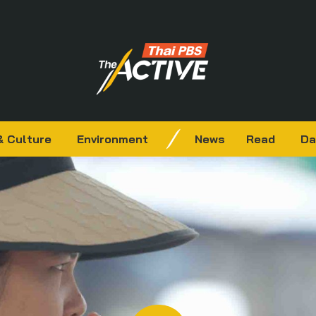
& Culture
Environment
News
Read
Da