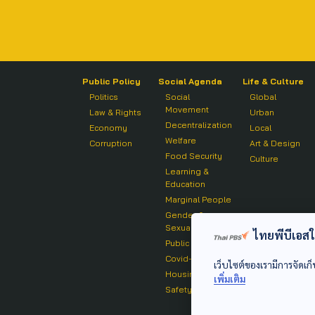
Public Policy
Social Agenda
Life & Culture
Politics
Social
Global
Movement
Law & Rights
Urban
Decentralization
Economy
Local
Welfare
Corruption
Art & Design
Food Security
Culture
Learning &
Education
Marginal People
Gender &
Sexuality
ไทยพีบีเอสใช้
Public Health
Covid-19
เว็บไซต์ของเรามีการจัดเก็
Housing
เพิ่มเติม
Safety