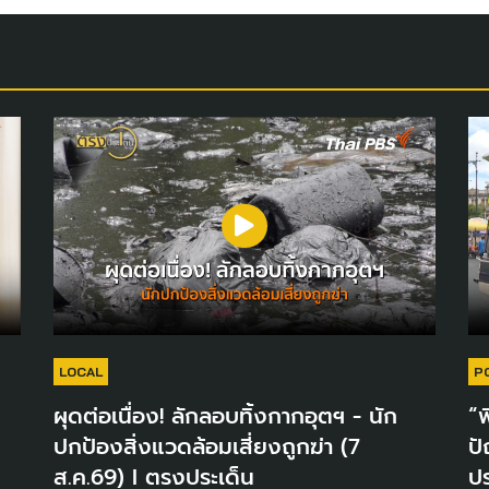
LOCAL
P
ผุดต่อเนื่อง! ลักลอบทิ้งกากอุตฯ - นัก
“พ
ปกป้องสิ่งแวดล้อมเสี่ยงถูกฆ่า (7
ปั
ส.ค.69) I ตรงประเด็น
ปร