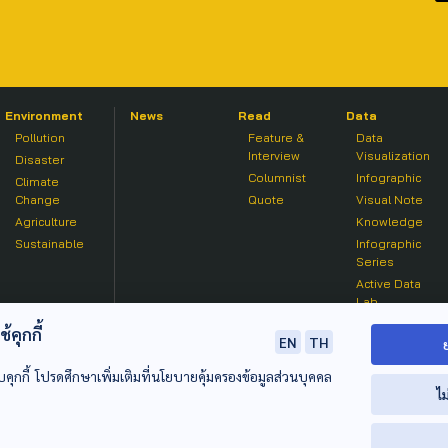
Environment
News
Read
Data
Pollution
Feature &
Data
Interview
Visualization
Disaster
Columnist
Infographic
Climate
Change
Quote
Visual Note
Agriculture
Knowledge
Sustainable
Infographic
Series
Active Data
Lab
คุกกี้
EN
TH
บคุกกี้ โปรดศึกษาเพิ่มเติมที่นโยบายคุ้มครองข้อมูลส่วนบุคคล
ไม