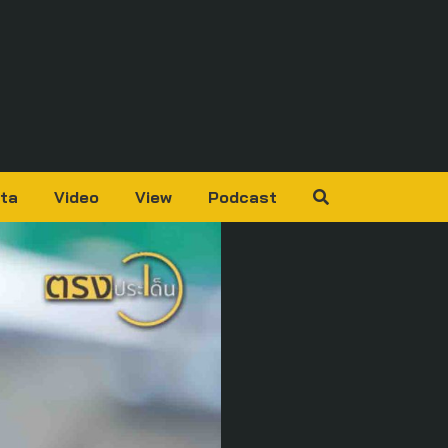
ta
Video
View
Podcast