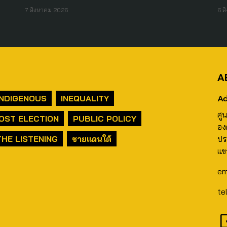
7 สิงหาคม 2026
6 ส
A
Ad
INDIGENOUS
INEQUALITY
ศู
OST ELECTION
PUBLIC POLICY
อง
THE LISTENING
ชายแดนใต้
ปร
แข
em
te