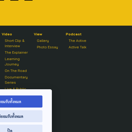
Video
View
Podcast
Short Clip &
Gallery
The Active
Interview
Photo Essay
Active Talk
The Explainer
Learning
Journey
On The Road
Documentary
Series
Live & Public
Forum
On air Clip
ยอมรับทั้งหมด
่ยอมรับทั้งหมด
ปิด