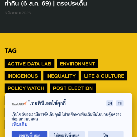
ทำกิน (6 ส.ค. 69) | ตรงประเด็น
6 สิงหาคม 2026
TAG
ACTIVE DATA LAB
ENVIRONMENT
INDIGENOUS
INEQUALITY
LIFE & CULTURE
POLICY WATCH
POST ELECTION
PUBLIC POLICY
SOCIAL AGENDA
ไทยพีบีเอสใช้คุกกี้
EN
TH
THAIPROTESTS
THE LISTENING
ชายแดนใต้
เว็บไซต์ของเรามีการจัดเก็บคุกกี้ โปรดศึกษาเพิ่มเติมที่นโยบายคุ้มครอง
ข้อมูลส่วนบุคคล
เพิ่มเติม
มหานครภูมิภาค
ยอมรับทั้งหมด
ไม่ยอมรับทั้งหมด
ปิด