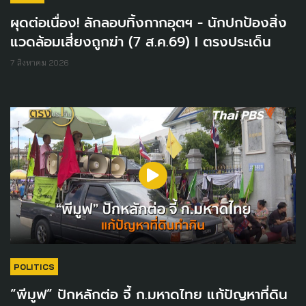
ผุดต่อเนื่อง! ลักลอบทิ้งกากอุตฯ - นักปกป้องสิ่ง
แวดล้อมเสี่ยงถูกฆ่า (7 ส.ค.69) I ตรงประเด็น
7 สิงหาคม 2026
POLITICS
“พีมูฟ” ปักหลักต่อ จี้ ก.มหาดไทย แก้ปัญหาที่ดิน