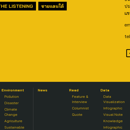
THE LISTENING
ชายแดนใต้
ปร
แข
em
te
Environment
News
Read
Data
Pollution
Feature &
Data
Interview
Visualization
Disaster
Columnist
Infographic
Climate
Change
Quote
Visual Note
Agriculture
Knowledge
Sustainable
Infographic