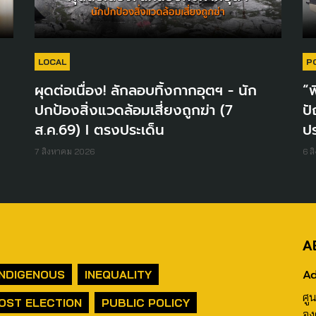
LOCAL
P
ผุดต่อเนื่อง! ลักลอบทิ้งกากอุตฯ - นัก
“พ
ปกป้องสิ่งแวดล้อมเสี่ยงถูกฆ่า (7
ปั
ส.ค.69) I ตรงประเด็น
ปร
7 สิงหาคม 2026
6 ส
A
Ad
INDIGENOUS
INEQUALITY
ศู
OST ELECTION
PUBLIC POLICY
อง