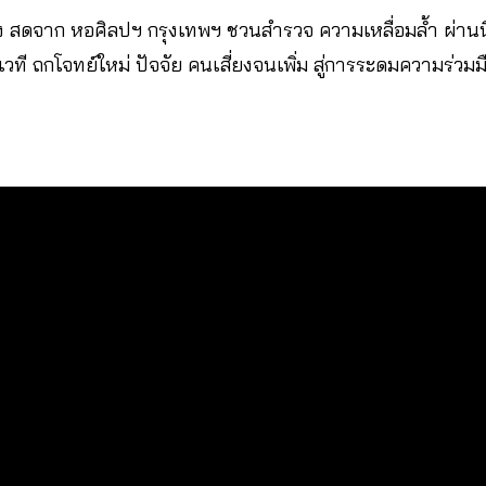
 สดจาก หอศิลปฯ กรุงเทพฯ ชวนสำรวจ ความเหลื่อมล้ำ ผ่านน
ิดเวที ถกโจทย์ใหม่ ปัจจัย คนเสี่ยงจนเพิ่ม สู่การระดมความร่วม