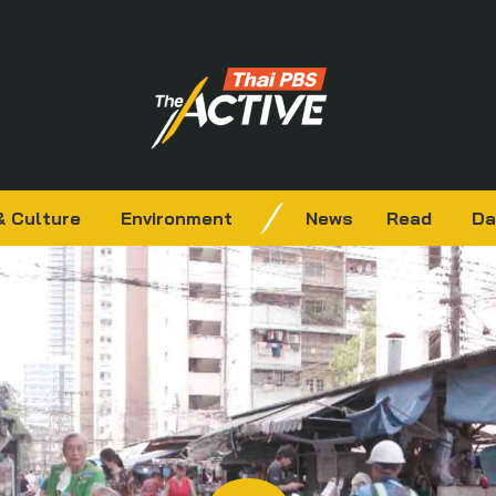
& Culture
Environment
News
Read
Da