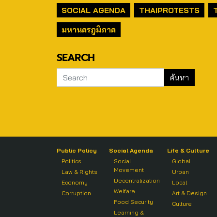
SOCIAL AGENDA
THAIPROTESTS
มหานครภูมิภาค
SEARCH
Public Policy
Social Agenda
Life & Culture
Politics
Social
Global
Movement
Law & Rights
Urban
Decentralization
Economy
Local
Welfare
Corruption
Art & Design
Food Security
Culture
Learning &