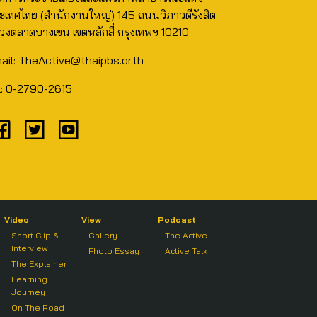
ะเทศไทย (สำนักงานใหญ่) 145 ถนนวิภาวดีรังสิต
วงตลาดบางเขน เขตหลักสี่ กรุงเทพฯ 10210
ail: TheActive@thaipbs.or.th
l: 0-2790-2615
Video
View
Podcast
Short Clip &
Gallery
The Active
Interview
Photo Essay
Active Talk
The Explainer
Learning
Journey
On The Road