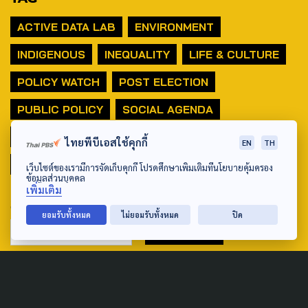
ACTIVE DATA LAB
ENVIRONMENT
INDIGENOUS
INEQUALITY
LIFE & CULTURE
POLICY WATCH
POST ELECTION
PUBLIC POLICY
SOCIAL AGENDA
THAIPROTESTS
THE LISTENING
ชายแดนใต้
ไทยพีบีเอสใช้คุกกี้
EN
TH
มหานครภูมิภาค
เว็บไซต์ของเรามีการจัดเก็บคุกกี้ โปรดศึกษาเพิ่มเติมที่นโยบายคุ้มครอง
ข้อมูลส่วนบุคคล
เพิ่มเติม
SEARCH
ยอมรับทั้งหมด
ไม่ยอมรับทั้งหมด
ปิด
ABOUT US & CONTACT US
Address: